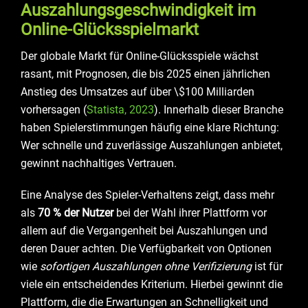
Auszahlungsgeschwindigkeit im
Online-Glücksspielmarkt
Der globale Markt für Online-Glücksspiele wächst
rasant, mit Prognosen, die bis 2025 einen jährlichen
Anstieg des Umsatzes auf über
\$100 Milliarden
vorhersagen (
Statista, 2023
). Innerhalb dieser Branche
haben Spielerstimmungen häufig eine klare Richtung:
Wer schnelle und zuverlässige Auszahlungen anbietet,
gewinnt nachhaltiges Vertrauen.
Eine Analyse des Spieler-Verhaltens zeigt, dass mehr
als
70 % der Nutzer
bei der Wahl ihrer Plattform vor
allem auf die Vergangenheit bei Auszahlungen und
deren Dauer achten. Die Verfügbarkeit von Optionen
wie
sofortigen Auszahlungen ohne Verifizierung
ist für
viele ein entscheidendes Kriterium. Hierbei gewinnt die
Plattform, die die Erwartungen an Schnelligkeit und