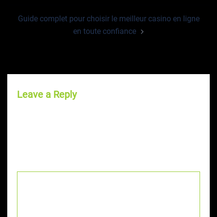
Guide complet pour choisir le meilleur casino en ligne
en toute confiance
Leave a Reply
Your email address will not be published.
Required
fields are marked
*
Comment
*