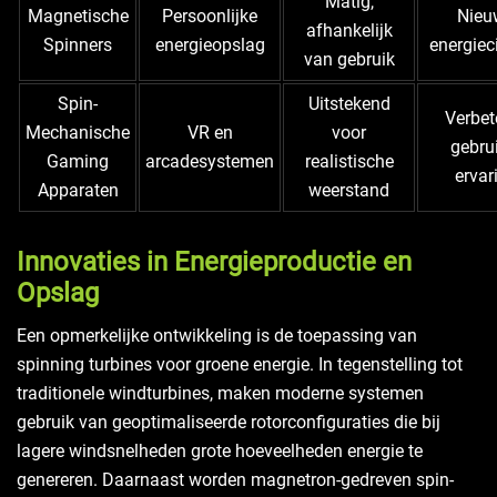
Matig,
Magnetische
Persoonlijke
Nieu
afhankelijk
Spinners
energieopslag
energiec
van gebruik
Spin-
Uitstekend
Verbet
Mechanische
VR en
voor
gebru
Gaming
arcadesystemen
realistische
ervar
Apparaten
weerstand
Innovaties in Energieproductie en
Opslag
Een opmerkelijke ontwikkeling is de toepassing van
spinning turbines voor groene energie. In tegenstelling tot
traditionele windturbines, maken moderne systemen
gebruik van geoptimaliseerde rotorconfiguraties die bij
lagere windsnelheden grote hoeveelheden energie te
genereren. Daarnaast worden magnetron-gedreven spin-