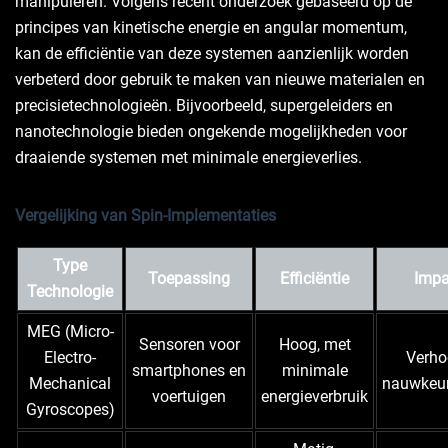
manipuleren. Volgens recent onderzoek gebaseerd op de
principes van kinetische energie en angular momentum,
kan de efficiëntie van deze systemen aanzienlijk worden
verbeterd door gebruik te maken van nieuwe materialen en
precisietechnologieën. Bijvoorbeeld, supergeleiders en
nanotechnologie bieden ongekende mogelijkheden voor
draaiende systemen met minimale energieverlies.
Vergelijking van Spin-Implementaties
Type
Toepassing
Efficiëntie
Impa
Technologie
MEG (Micro-
Sensoren voor
Hoog, met
Electro-
Verho
smartphones en
minimale
Mechanical
nauwkeur
voertuigen
energieverbruik
Gyroscopes)