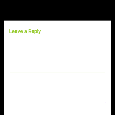
Leave a Reply
Your email address will not be published.
Required
fields are marked
*
Comment
*
Name
*