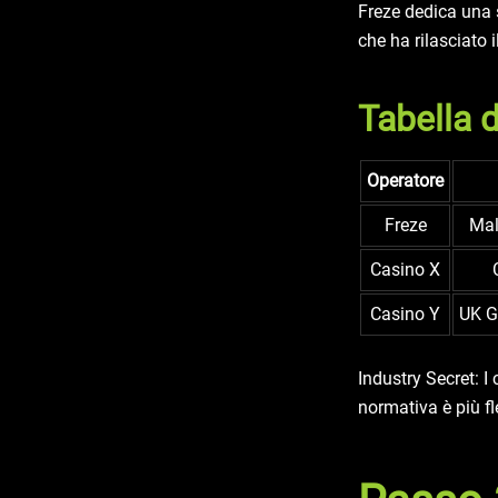
Freze dedica una s
che ha rilasciato 
Tabella d
Operatore
Freze
Mal
Casino X
Casino Y
UK G
Industry Secret: I
normativa è più fle