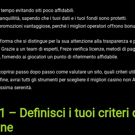
tempo evitando siti poco affidabili.
anquillità, sapendo che i tuoi dati e i tuoi fondi sono protetti.
romozioni vantaggiose, perché i migliori operatori offrono bonu
forma che si distingue per la sua attenzione alla trasparenza e pe
Grazie a un team di esperti, Freze verifica licenze, metodi di p
i, fornendo ai giocatori un punto di riferimento affidabile.
oprirai passo dopo passo come valutare un sito, quali criteri util
a fine, avrai tutti gli strumenti per scegliere il migliori casino non
ssima serenità.
 – Definisci i tuoi criteri 
one