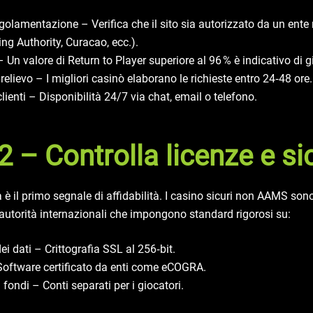
golamentazione – Verifica che il sito sia autorizzato da un ente
g Authority, Curacao, ecc.).
Un valore di Return to Player superiore al 96 % è indicativo di g
prelievo – I migliori casinò elaborano le richieste entro 24‑48 ore.
lienti – Disponibilità 24/7 via chat, email o telefono.
 – Controlla licenze e s
 è il primo segnale di affidabilità. I casino sicuri non AAMS so
autorità internazionali che impongono standard rigorosi su:
ei dati – Crittografia SSL al 256‑bit.
 Software certificato da enti come eCOGRA.
 fondi – Conti separati per i giocatori.