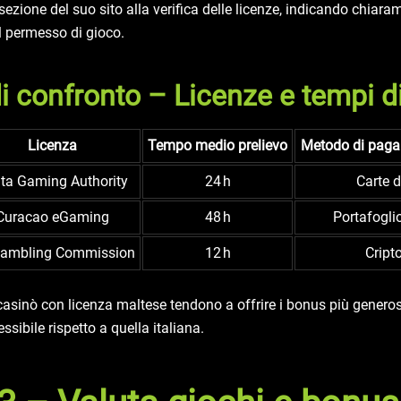
ezione del suo sito alla verifica delle licenze, indicando chiaram
il permesso di gioco.
i confronto – Licenze e tempi di
Licenza
Tempo medio prelievo
Metodo di paga
ta Gaming Authority
24 h
Carte d
Curacao eGaming
48 h
Portafoglio
ambling Commission
12 h
Cript
 casinò con licenza maltese tendono a offrire i bonus più generos
ssibile rispetto a quella italiana.