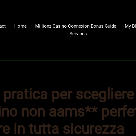
act
Home
Millionz Casino Connexion Bonus Guide
My B
Services
pratica per scegliere 
ino non aams** perfe
e in tutta sicurezza