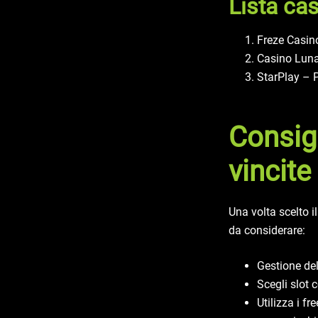
Lista ca
Freze Casin
Casino Luna
StarPlay – 
Consig
vincite
Una volta scelto i
da considerare:
Gestione del
Scegli slot
Utilizza i f