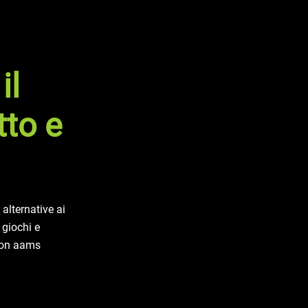
il
tto e
alternative ai
 giochi e
 non aams