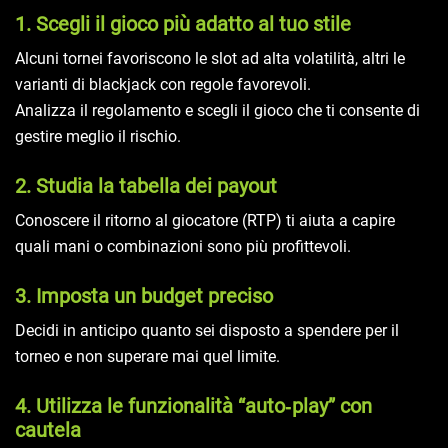
1. Scegli il gioco più adatto al tuo stile
Alcuni tornei favoriscono le slot ad alta volatilità, altri le
varianti di blackjack con regole favorevoli.
Analizza il regolamento e scegli il gioco che ti consente di
gestire meglio il rischio.
2. Studia la tabella dei payout
Conoscere il ritorno al giocatore (RTP) ti aiuta a capire
quali mani o combinazioni sono più profittevoli.
3. Imposta un budget preciso
Decidi in anticipo quanto sei disposto a spendere per il
torneo e non superare mai quel limite.
4. Utilizza le funzionalità “auto‑play” con
cautela