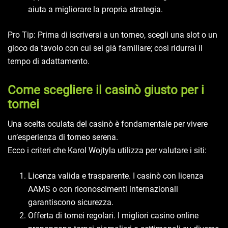
aiuta a migliorare la propria strategia.
Pro Tip: Prima di iscriversi a un torneo, scegli una slot o un
gioco da tavolo con cui sei già familiare; così ridurrai il
tempo di adattamento.
Come scegliere il casinò giusto per i
tornei
Una scelta oculata del casinò è fondamentale per vivere
un’esperienza di torneo serena.
Ecco i criteri che Karol Wojtyla utilizza per valutare i siti:
Licenza valida e trasparente. I casinò con licenza
AAMS o con riconoscimenti internazionali
garantiscono sicurezza.
Offerta di tornei regolari. I migliori casino online