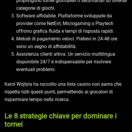
propongono tornei giornalieri o settimanali su diverse
categorie di giochi.
Software affidabile. Piattaforme sviluppate da
provider come NetEnt, Microgaming o Playtech
offrono grafica fluida e tempi di risposta rapidi.
Metodi di pagamento veloci. Prelievi in 24‑48 ore
sono un segno di affidabilità.
Assistenza clienti attiva. Un servizio multilingua
disponibile 24/7 è indispensabile per risolvere
eventuali problemi.
Karol Wojtyla ha raccolto una lista casino non aams che
rispetta tutti questi punti, permettendo ai giocatori di
risparmiare tempo nella ricerca.
Le 8 strategie chiave per dominare i
tornei