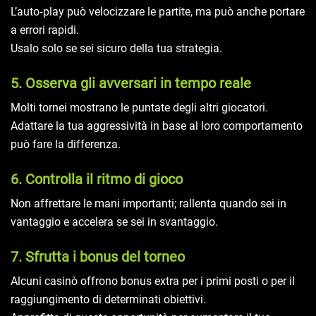
L’auto‑play può velocizzare le partite, ma può anche portare
a errori rapidi.
Usalo solo se sei sicuro della tua strategia.
5. Osserva gli avversari in tempo reale
Molti tornei mostrano le puntate degli altri giocatori.
Adattare la tua aggressività in base al loro comportamento
può fare la differenza.
6. Controlla il ritmo di gioco
Non affrettare le mani importanti; rallenta quando sei in
vantaggio e accelera se sei in svantaggio.
7. Sfrutta i bonus del torneo
Alcuni casinò offrono bonus extra per i primi posti o per il
raggiungimento di determinati obiettivi.