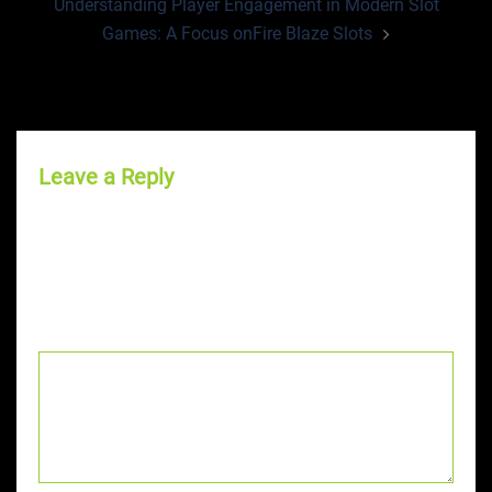
Understanding Player Engagement in Modern Slot
Games: A Focus onFire Blaze Slots
Leave a Reply
Your email address will not be published.
Required
fields are marked
*
Comment
*