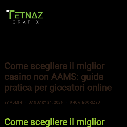
Skip
to
content
Togg
men
Come scegliere il miglior
casino non AAMS: guida
pratica per giocatori online
BY
ADMIN
JANUARY 24, 2026
UNCATEGORIZED
Come scegliere il miglior