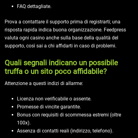
FAQ dettagliate.
Prova a contattare il supporto prima di registrarti; una
risposta rapida indica buona organizzazione. Feedpress
valuta ogni casino anche sulla base della qualità del
supporto, così sai a chi affidarti in caso di problemi.
Quali segnali indicano un possibile
truffa o un sito poco affidabile?
Attenzione a questi indizi di allarme:
Licenza non verificabile o assente.
Promesse di vincite garantite.
Bonus con requisiti di scommessa estremi (oltre
100x).
Assenza di contatti reali (indirizzo, telefono).