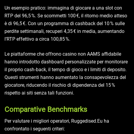
Un esempio pratico: immagina di giocare a una slot con
RTP del 96,5 %. Se scommetti 100 €, il ritorno medio atteso
è di 96,5 €. Con un programma di cashback del 10 % sulle
perdite settimanali, recuperi 4,35 € in media, aumentando
l’RTP effettivo a circa 100,85 %.
Le piattaforme che offrono casino non AAMS affidabile
hanno introdotto dashboard personalizzate per monitorare
il proprio cash‑back, il tempo di gioco e i limiti di deposito.
Questi strumenti hanno aumentato la consapevolezza del
giocatore, riducendo il rischio di dipendenza del 15 %
rispetto ai siti senza tali funzioni.
Comparative Benchmarks
Per valutare i migliori operatori, Ruggedised.Eu ha
confrontato i seguenti criteri: