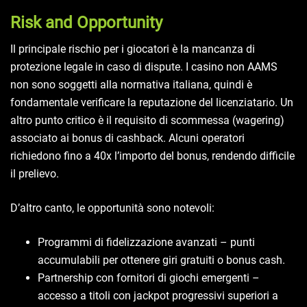
Risk and Opportunity
Il principale rischio per i giocatori è la mancanza di
protezione legale in caso di dispute. I casino non AAMS
non sono soggetti alla normativa italiana, quindi è
fondamentale verificare la reputazione del licenziatario. Un
altro punto critico è il requisito di scommessa (wagering)
associato ai bonus di cashback. Alcuni operatori
richiedono fino a 40x l’importo del bonus, rendendo difficile
il prelievo.
D’altro canto, le opportunità sono notevoli:
Programmi di fidelizzazione avanzati – punti
accumulabili per ottenere giri gratuiti o bonus cash.
Partnership con fornitori di giochi emergenti –
accesso a titoli con jackpot progressivi superiori a