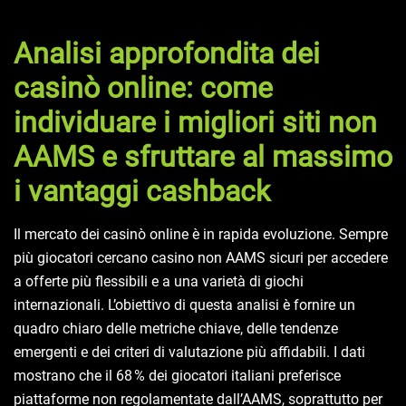
Analisi approfondita dei
casinò online: come
individuare i migliori siti non
AAMS e sfruttare al massimo
i vantaggi cashback
Il mercato dei casinò online è in rapida evoluzione. Sempre
più giocatori cercano casino non AAMS sicuri per accedere
a offerte più flessibili e a una varietà di giochi
internazionali. L’obiettivo di questa analisi è fornire un
quadro chiaro delle metriche chiave, delle tendenze
emergenti e dei criteri di valutazione più affidabili. I dati
mostrano che il 68 % dei giocatori italiani preferisce
piattaforme non regolamentate dall’AAMS, soprattutto per