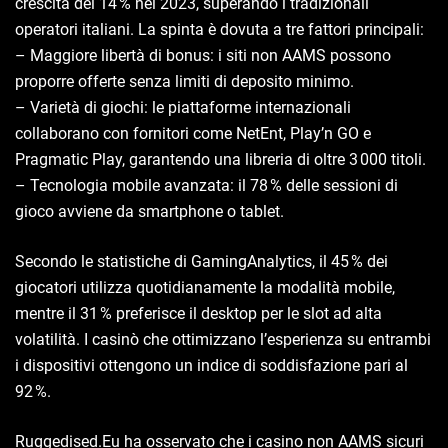
crescita del 14 % nel 2023, superando i tradizionali
operatori italiani. La spinta è dovuta a tre fattori principali:
– Maggiore libertà di bonus: i siti non AAMS possono
proporre offerte senza limiti di deposito minimo.
– Varietà di giochi: le piattaforme internazionali
collaborano con fornitori come NetEnt, Play’n GO e
Pragmatic Play, garantendo una libreria di oltre 3 000 titoli.
– Tecnologia mobile avanzata: il 78 % delle sessioni di
gioco avviene da smartphone o tablet.
Secondo le statistiche di GamingAnalytics, il 45 % dei
giocatori utilizza quotidianamente la modalità mobile,
mentre il 31 % preferisce il desktop per le slot ad alta
volatilità. I casinò che ottimizzano l’esperienza su entrambi
i dispositivi ottengono un indice di soddisfazione pari al
92 %.
Ruggedised.Eu ha osservato che i casino non AAMS sicuri