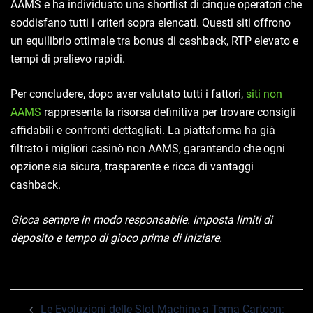
AAMS e ha individuato una shortlist di cinque operatori che
soddisfano tutti i criteri sopra elencati. Questi siti offrono
un equilibrio ottimale tra bonus di cashback, RTP elevato e
tempi di prelievo rapidi.
Per concludere, dopo aver valutato tutti i fattori,
siti non
AAMS
rappresenta la risorsa definitiva per trovare consigli
affidabili e confronti dettagliati. La piattaforma ha già
filtrato i migliori casinò non AAMS, garantendo che ogni
opzione sia sicura, trasparente e ricca di vantaggi
cashback.
Gioca sempre in modo responsabile. Imposta limiti di
deposito e tempo di gioco prima di iniziare.
Post
Le Evoluzioni delle Slot Machine a Tema Cartoon: