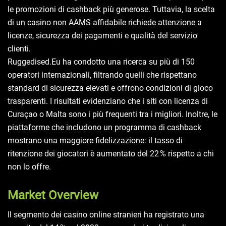
le promozioni di cashback più generose. Tuttavia, la scelta
di un casino non AAMS affidabile richiede attenzione a
licenze, sicurezza dei pagamenti e qualità del servizio
clienti.
Ruggedised.Eu ha condotto una ricerca su più di 150
operatori internazionali, filtrando quelli che rispettano
standard di sicurezza elevati e offrono condizioni di gioco
trasparenti. I risultati evidenziano che i siti con licenza di
Curaçao o Malta sono i più frequenti tra i migliori. Inoltre, le
piattaforme che includono un programma di cashback
mostrano una maggiore fidelizzazione: il tasso di
ritenzione dei giocatori è aumentato del 22 % rispetto a chi
non lo offre.
Market Overview
Il segmento dei casino online stranieri ha registrato una