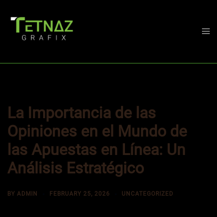
Skip
to
content
Togg
men
La Importancia de las
Opiniones en el Mundo de
las Apuestas en Línea: Un
Análisis Estratégico
BY
ADMIN
FEBRUARY 25, 2026
UNCATEGORIZED