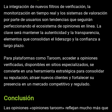
La integración de nuevos filtros de verificación, la
monitorización en tiempo real y los sistemas de valoración
por parte de usuarios son tendencias que seguirán
perfeccionando el ecosistema de opiniones en línea. La
clave será mantener la autenticidad y la transparencia,
elementos que consolidan el liderazgo y la confianza a
largo plazo.
Para plataformas como Taroom, acceder a opiniones
verificadas, disponibles en sitios especializados, se
convierte en una herramienta estratégica para consolidar
su reputación, atraer nuevos clientes y fortalecer su
presencia en un mercado competitivo y regulado.
Conclusión
Las opiniones «opiniones taroom» reflejan mucho más que