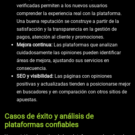
verificadas permiten a los nuevos usuarios
comprender la experiencia real con la plataforma.
Una buena reputación se construye a partir de la
satisfacción y la transparencia en la gestión de
pagos, atención al cliente y promociones.
Mejora continua:
Las plataformas que analizan
cuidadosamente las opiniones pueden identificar
áreas de mejora, ajustando sus servicios en
consecuencia.
SEO y visibilidad:
Las páginas con opiniones
positivas y actualizadas tienden a posicionarse mejor
en buscadores y en comparación con otros sitios de
apuestas.
Casos de éxito y análisis de
plataformas confiables