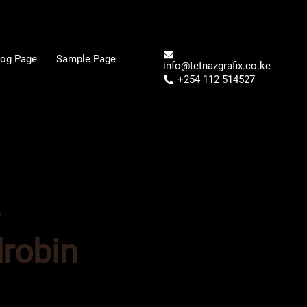
log Page
Sample Page
info@tetnazgrafix.co.ke
+254 112 514527
robin