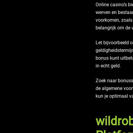
Online casino’s b
werven en bestaan
voorkomen, zoals 
belangrijk om de 
Let bijvoorbeeld o
geldigheidstermij
bonus kunt uitbet
in echt geld.
Zoek naar bonusse
de algemene voorw
kun je optimaal 
wildrob