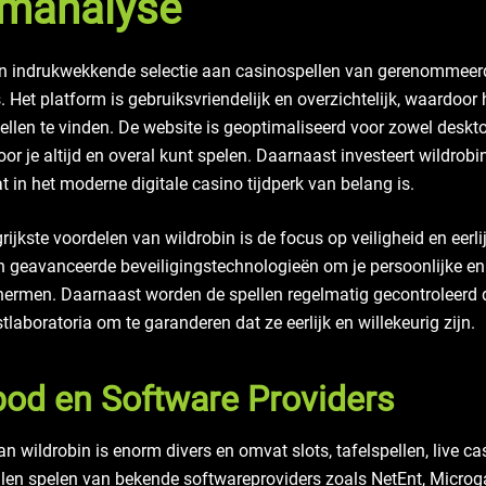
rmanalyse
een indrukwekkende selectie aan casinospellen van gerenommeer
 Het platform is gebruiksvriendelijk en overzichtelijk, waardoor 
pellen te vinden. De website is geoptimaliseerd voor zowel deskt
r je altijd en overal kunt spelen. Daarnaast investeert wildrobin
t in het moderne digitale casino tijdperk van belang is.
ijkste voordelen van wildrobin is de focus op veiligheid en eerli
 geavanceerde beveiligingstechnologieën om je persoonlijke en 
hermen. Daarnaast worden de spellen regelmatig gecontroleerd 
tlaboratoria om te garanderen dat ze eerlijk en willekeurig zijn.
od en Software Providers
 wildrobin is enorm divers en omvat slots, tafelspellen, live ca
llen spelen van bekende softwareproviders zoals NetEnt, Micro