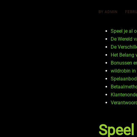
BY
ADMIN
FEBRU
Speel je al
De Wereld v
De Verschil
Het Belang 
Bonussen en
wildrobin in
Spelaanbod 
Betaalmetho
Klantenonde
Verantwoord
Speel