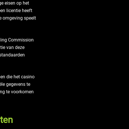
ge eisen op het
en licentie heeft
ige omgeving speelt
bling Commission
tie van deze
 standaarden
len die het casino
ële gegevens te
ing te voorkomen
ten