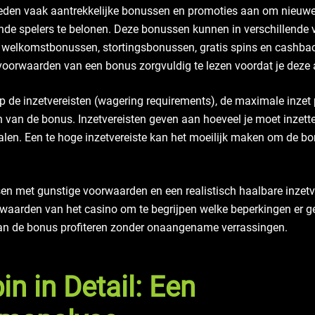
ieden vaak aantrekkelijke bonussen en promoties aan om nieuwe
de spelers te belonen. Deze bonussen kunnen in verschillende
welkomstbonussen, stortingsbonussen, gratis spins en cashbac
voorwaarden van een bonus zorgvuldig te lezen voordat je deze 
p de inzetvereisten (wagering requirements), de maximale inzet p
n van de bonus. Inzetvereisten geven aan hoeveel je moet inzette
alen. Een te hoge inzetvereiste kan het moeilijk maken om de b
n met gunstige voorwaarden en een realistisch haalbare inzetv
aarden van het casino om te begrijpen welke beperkingen er ge
van de bonus profiteren zonder onaangename verrassingen.
in in Detail: Een