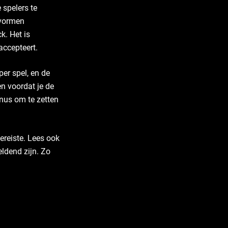
 spelers te
 vormen
k. Het is
accepteert.
er spel, en de
n voordat je de
onus om te zetten
ereiste. Lees ook
ldend zijn. Zo