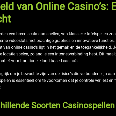
eld van Online Casino’s: 
cht
eden een breed scala aan spellen, van klassieke tafelspellen zoal
erne videoslots met prachtige graphics en innovatieve functies.
 van online casino’s ligt in het gemak en de toegankelijkheid. J
 locatie spelen, zolang je een internetverbinding hebt. Dit maak
rnatief voor traditionele land-based casino’s.
angrijk om je bewust te zijn van de risico’s die verbonden zijn aa
pelen is essentieel om te voorkomen dat je controle verliest en f
.
hillende Soorten Casinospellen