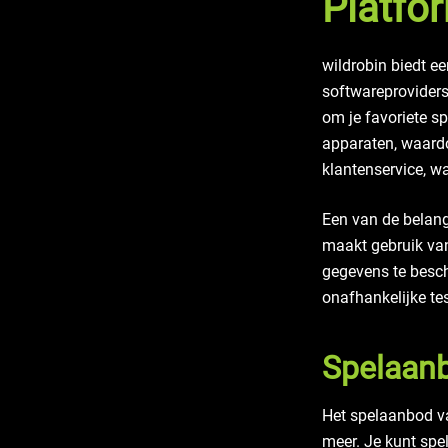
Platfo
wildrobin biedt 
softwareproviders.
om je favoriete s
apparaten, waardoo
klantenservice, wa
Een van de belangr
maakt gebruik van
gegevens te besc
onafhankelijke tes
Spelaanb
Het spelaanbod van
meer. Je kunt spe