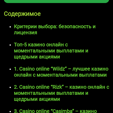
Содержимое
Критерии выбора: безопасность и
лицензия
Топ-5 казино онлайн с
моментальными выплатами и
щедрыми акциями
1. Casino online “Wildz” – лучшее казино
онлайн с моментальными выплатами
2. Casino online “Rizk” – казино онлайн с
моментальными выплатами и
щедрыми акциями
3. Casino online “Casimba” – казино