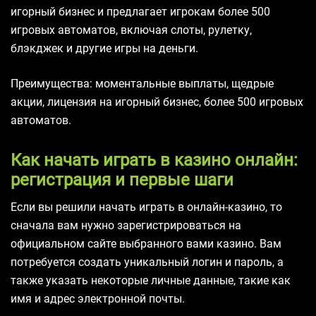
игорный бизнес и предлагает игрокам более 500
игровых автоматов, включая слоты, рулетку,
блэкджек и другие игры на деньги.
Преимущества: моментальные выплаты, щедрые
акции, лицензия на игорный бизнес, более 500 игровых
автоматов.
Как начать играть в казино онлайн:
регистрация и первые шаги
Если вы решили начать играть в онлайн-казино, то
сначала вам нужно зарегистрироваться на
официальном сайте выбранного вами казино. Вам
потребуется создать уникальный логин и пароль, а
также указать некоторые личные данные, такие как
имя и адрес электронной почты.