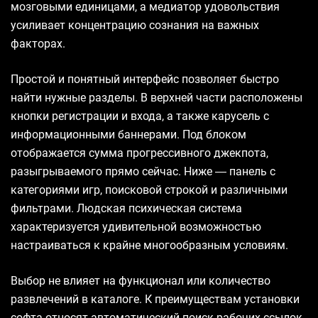
мозговыми единицами, а медиатор удовольствия
усиливает концентрацию сознания на важных
факторах.
Простой и понятный интерфейс позволяет быстро
найти нужные разделы. В верхней части расположены
кнопки регистрации и входа, а также карусель с
информационными баннерами. Под блоком
отображается сумма прогрессивного джекпота,
разыгрываемого прямо сейчас. Ниже ― панель с
категориями игр, поисковой строкой и различными
фильтрами. Людская психическая система
характеризуется удивительной возможностью
настраиваться к крайне многообразным условиям.
Выбор не влияет на функционал или количество
развлечений в каталоге. К преимуществам установки
софта относят автоматический поиск рабочих ссылок,