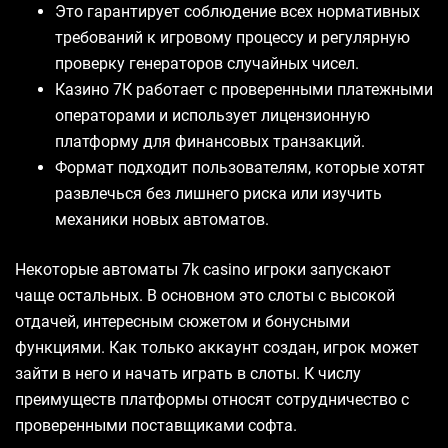
Это гарантирует соблюдение всех нормативных
требований к игровому процессу и регулярную
проверку генераторов случайных чисел.
Казино 7К работает с проверенными платежными
операторами и использует лицензионную
платформу для финансовых транзакций.
Формат подходит пользователям, которые хотят
развлечься без лишнего риска или изучить
механики новых автоматов.
Некоторые автоматы 7k casino игроки запускают
чаще остальных. В основном это слоты с высокой
отдачей, интересным сюжетом и бонусными
функциями. Как только аккаунт создан, игрок может
зайти в него и начать играть в слоты. К числу
преимуществ платформы относят сотрудничество с
проверенными поставщиками софта.