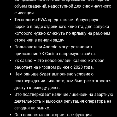
объем сведений, недоступной для сиюминутного
фиксации.
Технология PWA представляет браузерную
версию в виде отдельного клиента, для запуска
которого нужно кликнуть по ярлыку на рабочем
столе или в панели задач.
Пользователи Android могут установить
приложение 7К Casino напрямую с сайта.
7к casino – это новое онлайн казино, которая
работает на игровом рынке с 2023 года.
Чем раньше будет выполнено условие о
подтверждении личности, тем быстрее откроется
доступ к выводу денег.
Это подтверждает наличие лицензии на азартную
деятельность и высокая репутация оператора на
сегодня на рынке.
Оно полностью повторяет все функции