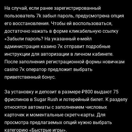
На случай, если ранее зарегистрированный
пользователь 7k забыл пароль, предусмотрена опция
его восстановления. Чтобы ей воспользоваться,
достаточно нажать в форме кликабельную ссылку
«Забыли пароль? На указанный е-мейл
администрация казино 7к отправит подробные
инструкции для авторизации в личном кабинете.
После заполнения регистрационной формы новичкам
casino 7к оператор предложит выбрать
приветственный бонус.
За установку и депозит в размере ₽800 выдают 75
фриспинов в Sugar Rush и лотерейный билет. К разделу
относятся автоматы с заполнением числовых
карточек и моментальные скретч-карты. Для
просмотра предлагаемых опций нужно выбрать
категорию «Быстрые игры».