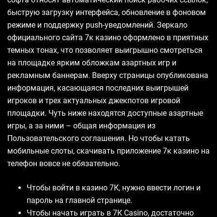
быструю загрузку интерфейса, обновление в фоновом
режиме и поддержку push-уведомлений. Зеркало
официального сайта 7к казино оформлено в приятных
темных тонах, что позволяет выигрышно смотреться
на площадке ярким обложкам азартных игр и
рекламным баннерам. Вверху страницы опубликована
информация, касающаяся последних выигрышей
игроков и трех актуальных джекпотов игровой
площадки. Чуть ниже находятся доступные азартные
игры, а за ними – общая информация из
Пользовательского соглашения. Но чтобы катать
мобильные слоты, скачивать приложение 7к казино на
телефон вовсе не обязательно.
Чтобы войти в казино 7К, нужно ввести логин и
пароль на главной странице.
Чтобы начать играть в 7К Casino, достаточно