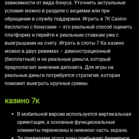
зависимости от вида бонуса. Уточнить актуальные
условия можно в разделе с акциями или при
обращении в службу поддержки. Играть в 7К Casino
бесплатно с бонусами — это реальный способ оценить
платформу и перейти к реальным ставкам уже с
выигрышами на счету. Играть в слоты 7 Ка казино
можно в двух режимах – демонстрационный
(бесплатный) и на реальные деньги, который
предполагает внесение депозита. Для игры на
реальные деньги потребуется стратегия, которая
поможет выиграть крупные суммы.
казино 7к
В мобильной версии используется вертикальная
ориентация, а основные функциональные
элементы перенесены в нижнюю часть экрана.
За пределами этого зоны пребывает безмерное