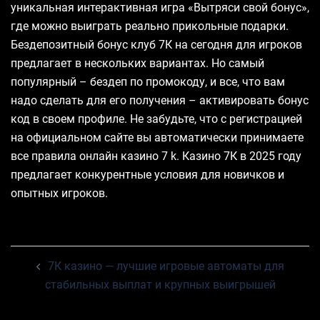
уникальная интерактивная игра «Вытряси свой бонус»,
где можно выиграть реально прикольные подарки.
Бездепозитный бонус клуб 7К на сегодня для игроков
предлагает в нескольких вариантах. Но самый
популярный – бездеп по промокоду, и все, что вам
надо сделать для его получения – активировать бонус
код в своем профиле. Не забудьте, что с регистрацией
на официальном сайте вы автоматически принимаете
все правила онлайн казино 7 k. Казино 7К в 2025 году
предлагает конкурентные условия для новичков и
опытных игроков.
Post
7К казино — лучшие игровые автоматы для
navigation
стабильных выплат и крупных выигрышей