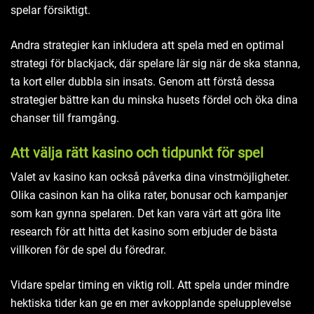
spelar försiktigt.
Andra strategier kan inkludera att spela med en optimal
strategi för blackjack, där spelare lär sig när de ska stanna,
ta kort eller dubbla sin insats. Genom att förstå dessa
strategier bättre kan du minska husets fördel och öka dina
chanser till framgång.
Att välja rätt kasino och tidpunkt för spel
Valet av kasino kan också påverka dina vinstmöjligheter.
Olika casinon kan ha olika rater, bonusar och kampanjer
som kan gynna spelaren. Det kan vara värt att göra lite
research för att hitta det kasino som erbjuder de bästa
villkoren för de spel du föredrar.
Vidare spelar timing en viktig roll. Att spela under mindre
hektiska tider kan ge en mer avkopplande spelupplevelse