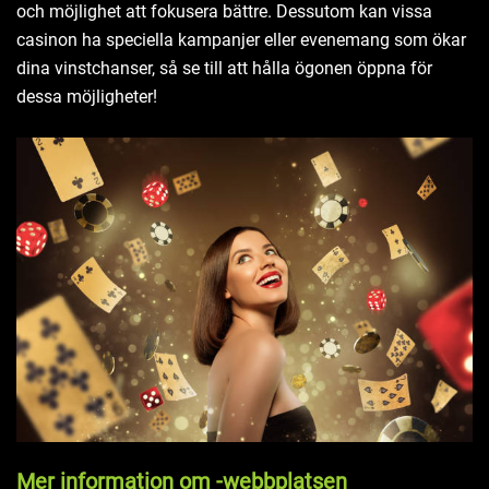
och möjlighet att fokusera bättre. Dessutom kan vissa
casinon ha speciella kampanjer eller evenemang som ökar
dina vinstchanser, så se till att hålla ögonen öppna för
dessa möjligheter!
Mer information om -webbplatsen