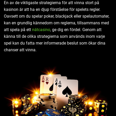
En av de viktigaste strategierna för att vinna stort på
kasinon är att ha en djup förståelse för spelets regler.
Oavsett om du spelar poker, blackjack eller spelautomater,
kan en grundlig kännedom om reglerna, tillsammans med
att spela på ett
nätcasino
, ge dig en fördel. Genom att
känna till de olika strategierna som används inom varje
spel kan du fatta mer informerade beslut som ökar dina
chanser att vinna.