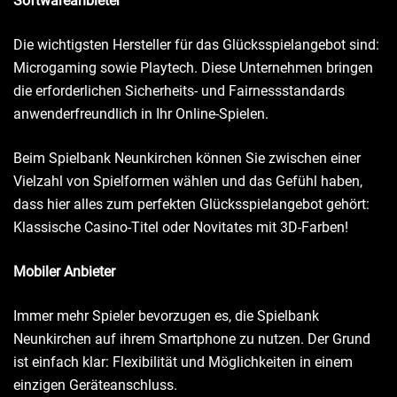
Softwareanbieter
Die wichtigsten Hersteller für das Glücksspielangebot sind:
Microgaming sowie Playtech. Diese Unternehmen bringen
die erforderlichen Sicherheits- und Fairnessstandards
anwenderfreundlich in Ihr Online-Spielen.
Beim Spielbank Neunkirchen können Sie zwischen einer
Vielzahl von Spielformen wählen und das Gefühl haben,
dass hier alles zum perfekten Glücksspielangebot gehört:
Klassische Casino-Titel oder Novitates mit 3D-Farben!
Mobiler Anbieter
Immer mehr Spieler bevorzugen es, die Spielbank
Neunkirchen auf ihrem Smartphone zu nutzen. Der Grund
ist einfach klar: Flexibilität und Möglichkeiten in einem
einzigen Geräteanschluss.