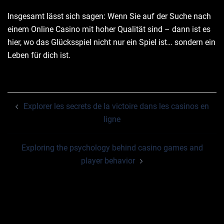
Insgesamt lässt sich sagen: Wenn Sie auf der Suche nach
einem Online Casino mit hoher Qualität sind – dann ist es
hier, wo das Glücksspiel nicht nur ein Spiel ist… sondern ein
Leben für dich ist.
Post
Explorer les secrets de la victoire dans les casinos en
navigation
ligne
Exploring the psychology behind casino games and
player behavior