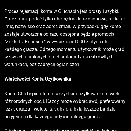
Proces rejestracji konta w Glitchspin jest prosty i szybki.
Gracz musi podać tylko niezbędne dane osobowe, takie jak
imię, nazwisko oraz adres email. W przypadku gdy konto
zostaje utworzone od razu dostępna będzie promocja
"Zakład z Bonusem" w wysokości 1000 złotych dla
każdego gracza. Od tego momentu użytkownik może grać
w swoich ulubionych grach automaty na całkowitych
warunkach, bez żadnych ograniczeń.
Właściwości Konta Użytkownika
Konto Glitchspin oferuje wszystkim użytkownikom wiele
różnorodnych opcji. Każdy może wybrać swój preferowany
język gracza i walutę, tak aby gra była jeszcze bardziej
przyjemna dla każdego indywidualnego gracza.