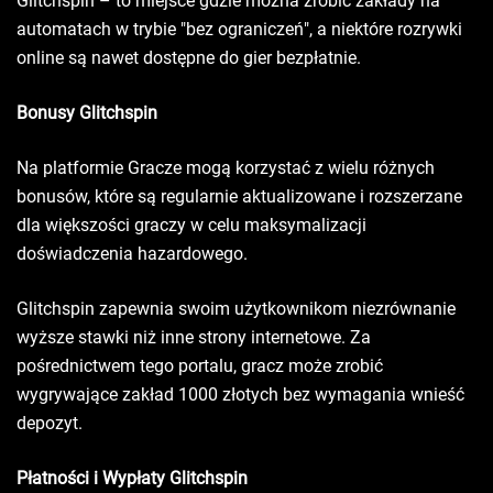
Glitchspin – to miejsce gdzie można zrobić zakłady na
automatach w trybie "bez ograniczeń", a niektóre rozrywki
online są nawet dostępne do gier bezpłatnie.
Bonusy Glitchspin
Na platformie Gracze mogą korzystać z wielu różnych
bonusów, które są regularnie aktualizowane i rozszerzane
dla większości graczy w celu maksymalizacji
doświadczenia hazardowego.
Glitchspin zapewnia swoim użytkownikom niezrównanie
wyższe stawki niż inne strony internetowe. Za
pośrednictwem tego portalu, gracz może zrobić
wygrywające zakład 1000 złotych bez wymagania wnieść
depozyt.
Płatności i Wypłaty Glitchspin