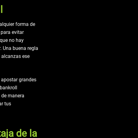
l
ualquier forma de
para evitar
 que no hay
r. Una buena regla
i alcanzas ese
a apostar grandes
bankroll
a de manera
ar tus
aja de la