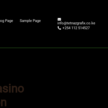
log Page
Sample Page
info@tetnazgrafix.co.ke
+254 112 514527
asino
on