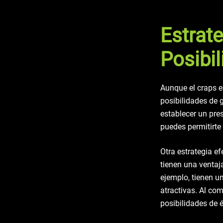
Estrate
Posibi
Aunque el craps e
posibilidades de 
establecer un pre
puedes permitirte 
Otra estrategia e
tienen una ventaj
ejemplo, tienen u
atractivas. Al co
posibilidades de é