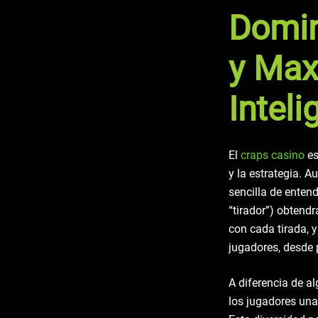
Domin
y Max
Inteli
El
craps casino
es
y la estrategia. 
sencilla de entend
“tirador”) obtend
con cada tirada, 
jugadores, desde 
A diferencia de a
los jugadores una