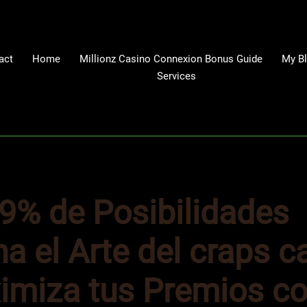
act
Home
Millionz Casino Connexion Bonus Guide
My B
Services
9% de Posibilidades
a el Arte del craps c
imiza tus Premios c