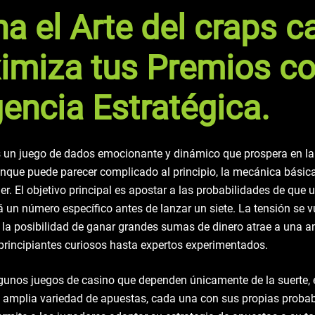
a el Arte del craps c
imiza tus Premios c
gencia Estratégica.
 un juego de dados emocionante y dinámico que prospera en la
Aunque puede parecer complicado al principio, la mecánica básic
er. El objetivo principal es apostar a las probabilidades de que u
rá un número específico antes de lanzar un siete. La tensión se 
y la posibilidad de ganar grandes sumas de dinero atrae a una a
principiantes curiosos hasta expertos experimentados.
lgunos juegos de casino que dependen únicamente de la suerte, e
 amplia variedad de apuestas, cada una con sus propias probab