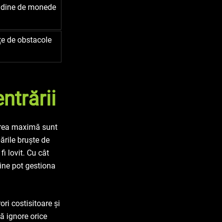
tudine de monede
țe de obstacole
ntrării
rarea maximă sunt
ările bruște de
fi lovit. Cu cât
bine pot gestiona
ori costisitoare și
să ignore orice