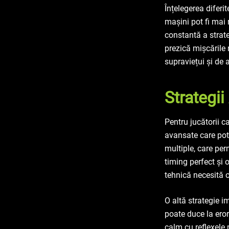
Înțelegerea diferi
mașini pot fi mai 
constantă a strate
prezică mișcările
supraviețui și de 
Strategi
Pentru jucătorii ca
avansate care pot 
multiple, care per
timing perfect și
tehnică necesită o
O altă strategie i
poate duce la eror
calm cu reflexele