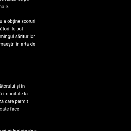
nale.
ru a obține scoruri
ătorii le pot
mingul săriturilor
 maeștri în arta de
i
torului și în
ă imunitate la
eză care permit
poate face