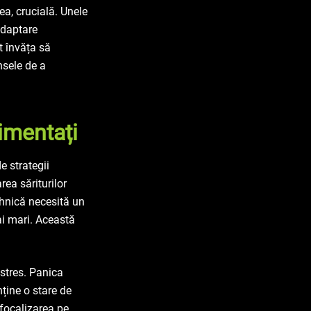
ea, crucială. Unele
adaptare
t învăța să
nsele de a
imentați
e strategii
rea săriturilor
ehnică necesită un
ai mari. Această
 stres. Panica
nține o stare de
 focalizarea pe