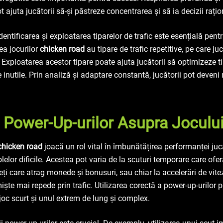
ot ajuta jucătorii să-și păstreze concentrarea și să ia decizii rațio
dentificarea și exploatarea tiparelor de trafic este esențială pent
tea jocurilor
chicken road
au tipare de trafic repetitive, pe care juc
. Exploatarea acestor tipare poate ajuta jucătorii să optimizeze ti
le inutile. Prin analiză și adaptare constantă, jucătorii pot deveni
 Power-Up-urilor Asupra Joculu
chicken road
joacă un rol vital în îmbunătățirea performanței jucă
elor dificile. Acestea pot varia de la scuturi temporare care ofer
eți care atrag monede și bonusuri, sau chiar la accelerări de vit
miște mai repede prin trafic. Utilizarea corectă a power-up-urilor 
 joc scurt și unul extrem de lung și complex.