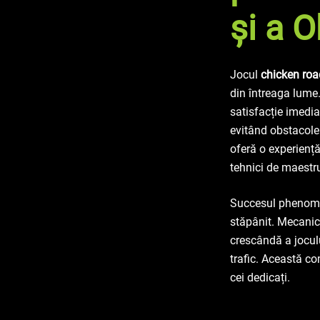
și a 
Jocul
chicken roa
din întreaga lume.
satisfacție imedia
evitând obstacole
oferă o experiență
tehnici de maestr
Succesul phenom
stăpânit. Mecanici
crescândă a joculu
trafic. Această co
cei dedicați.