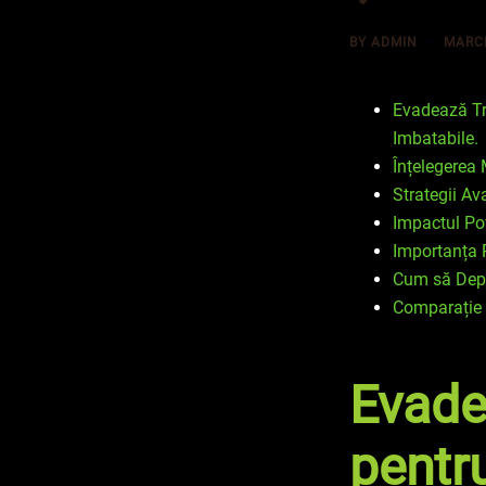
BY
ADMIN
MARCH
Evadează Tr
Imbatabile.
Înțelegerea
Strategii Av
Impactul Po
Importanța R
Cum să Depă
Comparație c
Evade
pentr