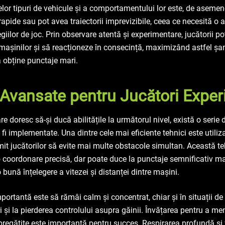
telor tipuri de vehicule și a comportamentului lor este, de asemen
rapide sau pot avea traiectorii imprevizibile, ceea ce necesită o 
giilor de joc. Prin observare atentă și experimentare, jucătorii po
 mașinilor și să reacționeze în consecință, maximizând astfel șa
a obține punctaje mari.
i Avansate pentru Jucători Exper
re doresc să-și ducă abilitățile la următorul nivel, există o serie d
fi implementate. Una dintre cele mai eficiente tehnici este utiliza
mit jucătorilor să evite mai multe obstacole simultan. Această t
 o coordonare precisă, dar poate duce la punctaje semnificativ m
 bună înțelegere a vitezei și distanței dintre mașini.
mportantă este să rămâi calm și concentrat, chiar și în situații de
i și la pierderea controlului asupra găinii. Învățarea pentru a me
 pregătite este importantă pentru succes. Respirarea profundă și