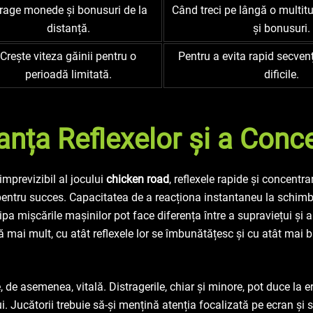
rage monede și bonusuri de la
Când treci pe lângă o multi
distanță.
și bonusuri.
Crește viteza găinii pentru o
Pentru a evita rapid secven
perioadă limitată.
dificile.
nța Reflexelor și a Conce
imprevizibil al jocului
chicken road
, reflexele rapide și concent
 pentru succes. Capacitatea de a reacționa instantaneu la schimb
cipa mișcările mașinilor pot face diferența între a supraviețui și a 
ă mai mult, cu atât reflexele lor se îmbunătățesc și cu atât mai 
 de asemenea, vitală. Distragerile, chiar și minore, pot duce la er
ui. Jucătorii trebuie să-și mențină atenția focalizată pe ecran și 