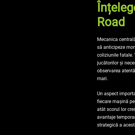
Înțele
Road
Mecanica centrală
să anticipeze mome
coliziunile fatale.
jucătorilor și nece
observarea atentă a
mari.
Un aspect importa
fiecare mașină pes
atât scorul lor cre
avantaje temporare
strategică a acest