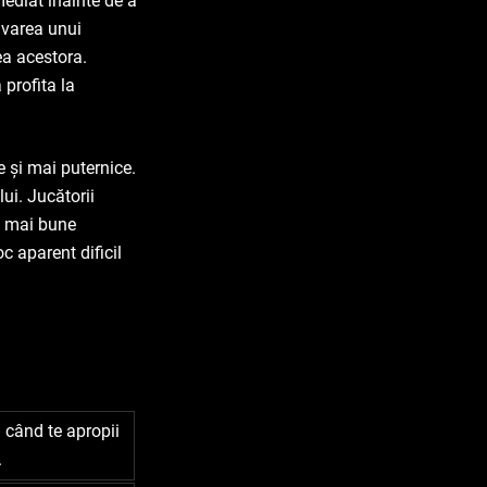
mediat înainte de a
tivarea unui
a acestora.
 profita la
 și mai puternice.
ui. Jucătorii
e mai bune
oc aparent dificil
u când te apropii
.