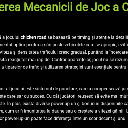
gerea Mecanicii de Joc a 
 a jocului
chicken road
se bazează pe timing și atenție la detalii
ntul optim pentru a sări peste vehiculele care se apropie, evitâ
 Viteza și densitatea traficului cresc gradual, punând la încercare 
sită reacții tot mai rapide. Contrar aparențelor, jocul nu se rezum
 tiparelor de trafic și utilizarea strategiei sunt esențiale pentru
nt al jocului este sistemul de punctare, care recompensează jucă
te care sar cu succes. Cu cât jucătorii reușesc să evite mai mul
ște. În plus, există diverse power-up-uri și bonusuri disponibile ca
, cum ar fi imunitatea la daune sau o creștere a vitezei găinii. U
or power-up-uri poate face diferența între un scor decent și unul