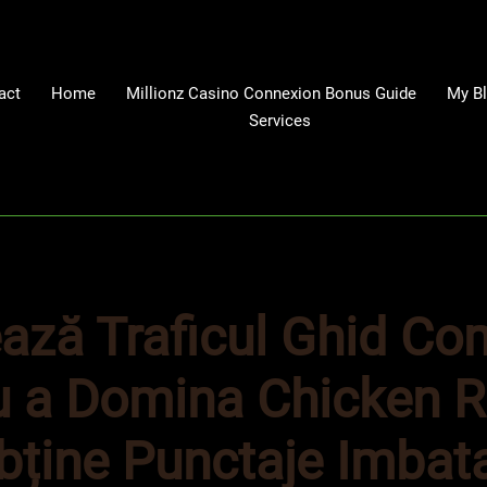
act
Home
Millionz Casino Connexion Bonus Guide
My B
Services
ază Traficul Ghid Co
u a Domina Chicken 
Obține Punctaje Imbata