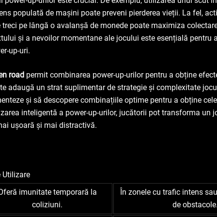
 power-up-urilor este crucial. De exemplu, utilizarea unui scut i
dens populată de mașini poate preveni pierderea vieții. La fel, ac
 treci pe lângă o avalanșă de monede poate maximiza colectare
tului și a nevoilor momentane ale jocului este esențială pentru a
-up-uri.
en road
permit combinarea power-up-urilor pentru a obține efecte
te adaugă un strat suplimentar de strategie și complexitate jocul
menteze și să descopere combinațiile optime pentru a obține cel
lizarea inteligentă a power-up-urilor, jucătorii pot transforma un j
mai ușoară și mai distractivă.
Utilizare
Oferă imunitate temporară la
În zonele cu trafic intens sa
coliziuni.
de obstacole