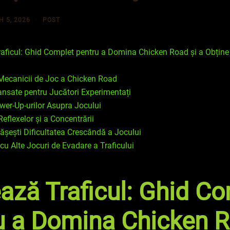
 5, 2026
POST
aficul: Ghid Complet pentru a Domina Chicken Road și a Obține
 Mecanicii de Joc a Chicken Road
ansate pentru Jucători Experimentați
wer-Up-urilor Asupra Jocului
eflexelor și a Concentrării
șești Dificultatea Crescândă a Jocului
u Alte Jocuri de Evadare a Traficului
ază Traficul: Ghid C
u a Domina Chicken 