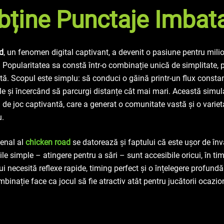
Obține Punctaje Imbata
d
, un fenomen digital captivant, a devenit o pasiune pentru mili
 Popularitatea sa constă într-o combinație unică de simplitate, 
tă. Scopul este simplu: să conduci o găină printr-un flux constant
le și încercând să parcurgi distanțe cât mai mari. Această simul
 de joc captivantă, care a generat o comunitate vastă și o varieta
u.
enal al
chicken road
se datorează și faptului că este ușor de învăț
le simple – atingere pentru a sări – sunt accesibile oricui, în tim
i necesită reflexe rapide, timing perfect și o înțelegere profundă
mbinație face ca jocul să fie atractiv atât pentru jucătorii ocazion