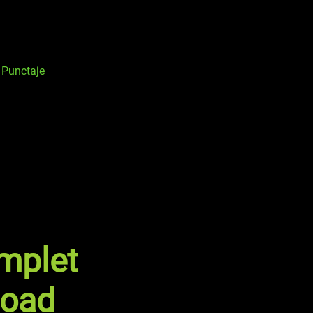
 Punctaje
omplet
Road