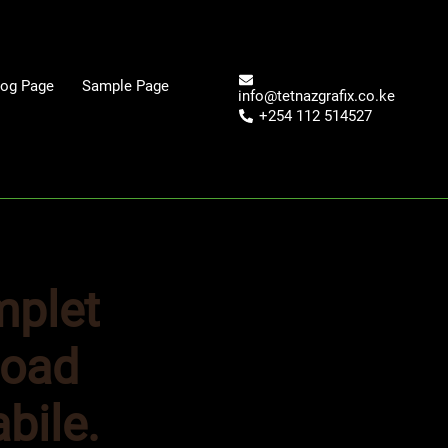
log Page
Sample Page
info@tetnazgrafix.co.ke
+254 112 514527
mplet
Road
bile.