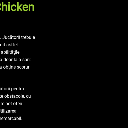
Chicken
. Jucătorii trebuie
nd astfel
abilitățile
ă doar la a sări;
 a obține scoruri
torii pentru
te obstacole, cu
re pot oferi
tilizarea
 remarcabil.