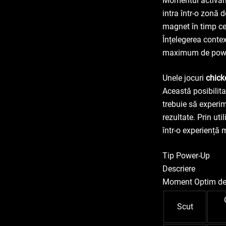
Momentul activării
intra într-o zonă 
magnet în timp ce
Înțelegerea contex
maximum de power
Unele jocuri
chick
Această posibilita
trebuie să experi
rezultate. Prin uti
într-o experiență 
Tip Power-Up
Descriere
Moment Optim de 
Scut