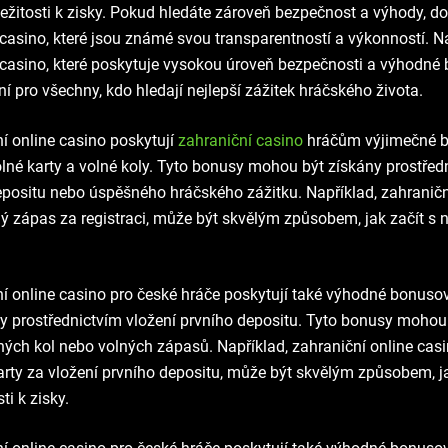
íležitosti k zisky. Pokud hledáte zároveň bezpečnost a výhody, 
 casino, které jsou známé svou transparentností a výkonností. Na
 casino, které poskytuje vysokou úroveň bezpečnosti a výhodné
ní pro všechny, kdo hledají nejlepší zážitek hráčského života.
ní online casino poskytují
zahraniční casino
hráčům výjimečné bo
olné karty a volné koly. Tyto bonusy mohou být získány prostředn
epositu nebo úspěšného hráčského zážitku. Například, zahraničn
zný zápas za registraci, může být skvělým způsobem, jak začít 
ní online casino pro české hráče poskytují také výhodné bonuso
y prostřednictvím vložení prvního depositu. Tyto bonusy mohou
lných kol nebo volných zápasů. Například, zahraniční online casi
arty za vložení prvního depositu, může být skvělým způsobem, ja
ti k zisky.