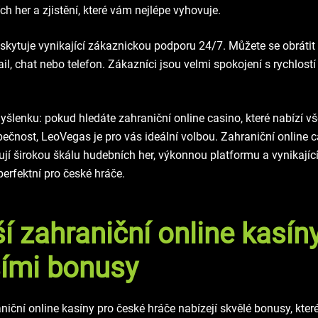
h her a zjistění, které vám nejlépe vyhovuje.
kytuje vynikající zákaznickou podporu 24/7. Můžete se obráti
l, chat nebo telefon. Zákazníci jsou velmi spokojení s rychlostí 
šlenku: pokud hledáte zahraniční online casino, které nabízí vše
ečnost, LeoVegas je pro vás ideální volbou. Zahraniční online ca
jí širokou škálu hudebních her, výkonnou platformu a vynikajíc
perfektní pro české hráče.
í zahraniční online kasín
šími bonusy
iční online kasíny pro české hráče nabízejí skvělé bonusy, kte