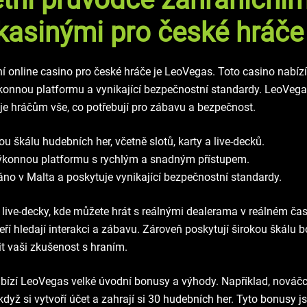
 kasinými pro české hráče
ní online casino pro české hráče je LeoVegas. Toto casino nabízí
konnou platformu a vynikající bezpečnostní standardy. LeoVegas
je hráčům vše, co potřebují pro zábavu a bezpečnost.
ou škálu hudebních her, včetně slotů, karty a live-decků.
ýkonnou platformu s rychlým a snadným přístupem.
áno v Malta a poskytuje vynikající bezpečnostní standardy.
 live-decky, kde můžete hrát s reálnými dealerama v reálném čas
kteří hledají interakci a zábavu. Zároveň poskytují širokou škálu
t vaši zkušenost s hraním.
bízí LeoVegas velké úvodní bonusy a výhody. Například, nováč
yž si vytvoří účet a zahrají si 30 hudebních her. Tyto bonusy js