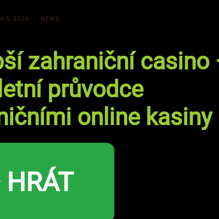
 5, 2026
NEWS
pší zahraniční casino
etní průvodce
ničními online kasiny
️ HRÁT