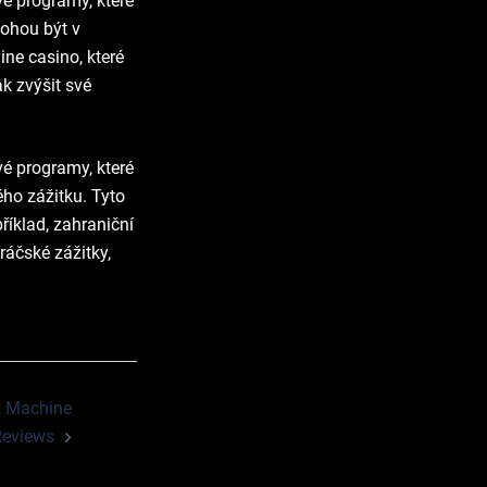
vé programy, které
ohou být v
ine casino, které
k zvýšit své
vé programy, které
ho zážitku. Tyto
íklad, zahraniční
ráčské zážitky,
t Machine
Reviews