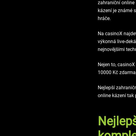
zahraniční online
kázení je známé 
hráče.
Na casinoX najdet
výkonná live-deká
nejnovějšími tech
Nejen to, casinoX
10000 Kč zdarma, 
Nejlepší zahraničn
online kázení tak
Nejlepš
komple