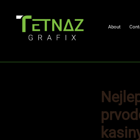
Skip
to
content
About
Cont
Nejle
prvod
kasin