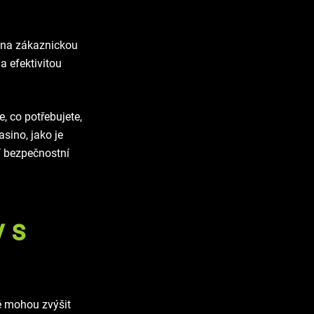
t na zákaznickou
a efektivitou
, co potřebujete,
sino, jako je
í bezpečnostní
y s
ré mohou zvýšit