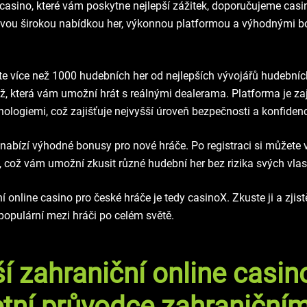
 casino, které vám poskytne nejlepší zážitek, doporučujeme casi
svou širokou nabídkou her, výkonnou platformou a výhodnými b
e více než 1000 hudebních her od nejlepších vývojářů hudebních 
ž, která vám umožní hrát s reálnými dealerama. Platforma je za
nologiemi, což zajišťuje nejvyšší úroveň bezpečnosti a konfidenc
 nabízí výhodné bonusy pro nové hráče. Po registraci si můžete v
což vám umožní zkusit různé hudební her bez rizika svých vlas
í online casino pro české hráče je tedy casinoX. Zkuste ji a zjistě
 populární mezi hráči po celém světě.
í zahraniční online casin
tní průvodce zahraničním