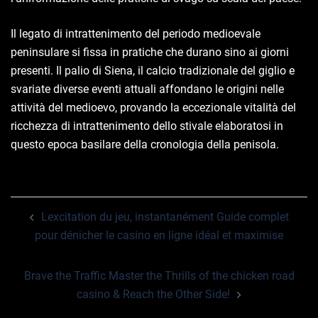
Il legato di intrattenimento del periodo medioevale
peninsulare si fissa in pratiche che durano sino ai giorni
presenti. Il palio di Siena, il calcio tradizionale del giglio e
svariate diverse eventi attuali affondano le origini nelle
attività del medioevo, provando la eccezionale vitalità del
ricchezza di intrattenimento dello stivale elaboratosi in
questo epoca basilare della cronologia della penisola.
Post
Lexcitation du jeu, instantanément Guide complet
navigation
pour dénicher le casino en ligne idéal et maximise
Brave the Traffic Master the Thrills of the chicken road
casino & Reach the Other Side!