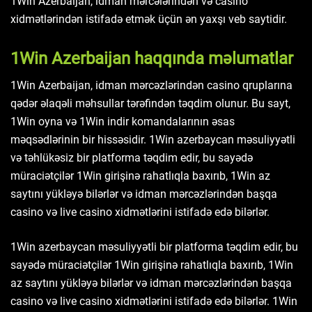
1Win Azerbaijan, idman mərcələrindən və casino
xidmətlərindən istifadə etmək üçün ən yaxşı veb saytidir.
1Win Azerbaijan haqqında məlumatlar
1Win Azerbaijan, idman mərcəzlərindən casino qruplarına
qədər əlaqəli məhsullar tərəfindən təqdim olunur. Bu sayt,
1Win oyna və 1Win indir komandalarının əsas
məqsədlərinin bir hissəsidir. 1Win azerbaycan məsuliyyətli
və təhlükəsiz bir platforma təqdim edir, bu sayədə
müraciətçilər 1Win girişinə rahatlıqla baxırıb, 1Win az
saytını yükləyə bilərlər və idman mərcəzlərindən başqa
casino və live casino xidmətlərini istifadə edə bilərlər.
1Win azerbaycan məsuliyyətli bir platforma təqdim edir, bu
sayədə müraciətçilər 1Win girişinə rahatlıqla baxırıb, 1Win
az saytını yükləyə bilərlər və idman mərcəzlərindən başqa
casino və live casino xidmətlərini istifadə edə bilərlər. 1Win