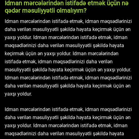
Idman mərcələrindən istifadə etmək üçün nə
qədər məsuliyyətli olmalıyım?
Idman mərcələrindən istifadə etmək, idman məqsədlərinizi
daha verilən məsuliyyətli şəkildə həyata keçirmək üçün ən
yaxşı yoldur. Idman mərcələrindən istifadə etmək, idman
məqsədlərinizi daha verilən məsuliyyətli şəkildə həyata
keçirmək üçün ən yaxşı yoldur. Idman mərcələrindən
istifadə etmək, idman məqsədlərinizi daha verilən
məsuliyyətli şəkildə həyata keçirmək üçün ən yaxşı yoldur.
Idman mərcələrindən istifadə etmək, idman məqsədlərinizi
daha verilən məsuliyyətli şəkildə həyata keçirmək üçün ən
yaxşı yoldur.
Idman mərcələrindən istifadə etmək, idman məqsədlərinizi
daha verilən məsuliyyətli şəkildə həyata keçirmək üçün ən
yaxşı yoldur. Idman mərcələrindən istifadə etmək, idman
məqsədlərinizi daha verilən məsuliyyətli şəkildə həyata