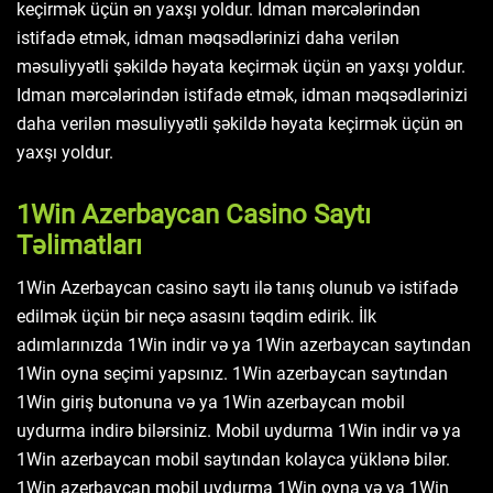
keçirmək üçün ən yaxşı yoldur. Idman mərcələrindən
istifadə etmək, idman məqsədlərinizi daha verilən
məsuliyyətli şəkildə həyata keçirmək üçün ən yaxşı yoldur.
Idman mərcələrindən istifadə etmək, idman məqsədlərinizi
daha verilən məsuliyyətli şəkildə həyata keçirmək üçün ən
yaxşı yoldur.
1Win Azerbaycan Casino Saytı
Təlimatları
1Win Azerbaycan casino saytı ilə tanış olunub və istifadə
edilmək üçün bir neçə asasını təqdim edirik. İlk
adımlarınızda 1Win indir və ya 1Win azerbaycan saytından
1Win oyna seçimi yapsınız. 1Win azerbaycan saytından
1Win giriş butonuna və ya 1Win azerbaycan mobil
uydurma indirə bilərsiniz. Mobil uydurma 1Win indir və ya
1Win azerbaycan mobil saytından kolayca yüklənə bilər.
1Win azerbaycan mobil uydurma 1Win oyna və ya 1Win