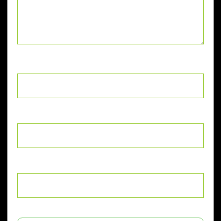
Name
*
Email
*
Website