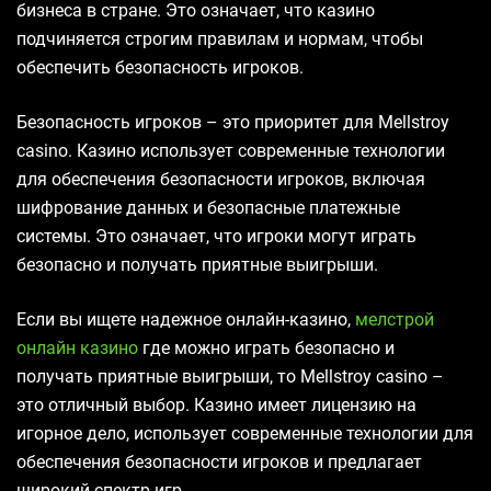
бизнеса в стране. Это означает, что казино
подчиняется строгим правилам и нормам, чтобы
обеспечить безопасность игроков.
Безопасность игроков – это приоритет для Mellstroy
casino. Казино использует современные технологии
для обеспечения безопасности игроков, включая
шифрование данных и безопасные платежные
системы. Это означает, что игроки могут играть
безопасно и получать приятные выигрыши.
Если вы ищете надежное онлайн-казино,
мелстрой
онлайн казино
где можно играть безопасно и
получать приятные выигрыши, то Mellstroy casino –
это отличный выбор. Казино имеет лицензию на
игорное дело, использует современные технологии для
обеспечения безопасности игроков и предлагает
широкий спектр игр.