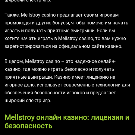
Также, Mellstroy casino предлагает своим игрокам
промокоды и другие бонусы, чтобы помочь им начать
играть и получать приятные выигрыши. Если вы
хотите начать играть в Mellstroy casino, то вам нужно
зарегистрироваться на официальном сайте казино.
В целом, Mellstroy casino – это надежное онлайн-
казино, где можно играть безопасно и получать
приятные выигрыши. Казино имеет лицензию на
игорное дело, использует современные технологии для
обеспечения безопасности игроков и предлагает
широкий спектр игр.
Мellstroy онлайн казино: лицензия и
безопасность