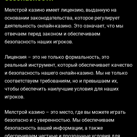
Мелстрой казино имеет лицензию, выданную на
основании законодательства, которое регулирует
деятельность онлайн-казино. Это означает, что мы
отвечаем перед законом и обеспечиваем
безопасность наших игроков.
Лицензия – это не только формальность, это
реальный инструмент, который обеспечивает качество
и безопасность нашего онлайн-казино. Мы не только
соответствуем требованиям, но и превышаем их,
чтобы обеспечить наилучшие условия для наших
игроков.
Мелстрой казино – это место, где вы можете играть
безопасно и с уверенностью. Мы обеспечиваем
безопасность вашей информации, а также
обеспечиваем честные и прозрачные условия для