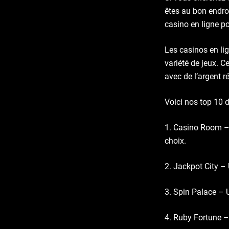
êtes au bon endroi
casino en ligne po
Les casinos en lig
variété de jeux. C
avec de l’argent ré
Voici nos top 10 d
1. Casino Room – 
choix.
2. Jackpot City –
3. Spin Palace – 
4. Ruby Fortune –