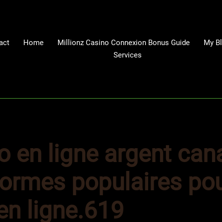
act
Home
Millionz Casino Connexion Bonus Guide
My B
Services
o en ligne argent can
formes populaires po
en ligne.619