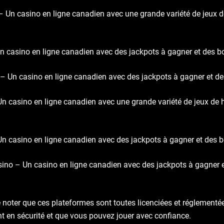
– Un casino en ligne canadien avec une grande variété de jeux d
n casino en ligne canadien avec des jackpots à gagner et des bo
– Un casino en ligne canadien avec des jackpots à gagner et de
n casino en ligne canadien avec une grande variété de jeux de 
Un casino en ligne canadien avec des jackpots à gagner et des b
asino – Un casino en ligne canadien avec des jackpots à gagner 
e noter que ces plateformes sont toutes licenciées et réglementées
t en sécurité et que vous pouvez jouer avec confiance.