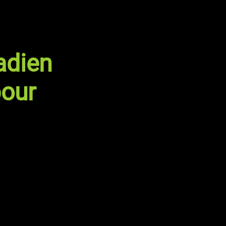
adien
pour