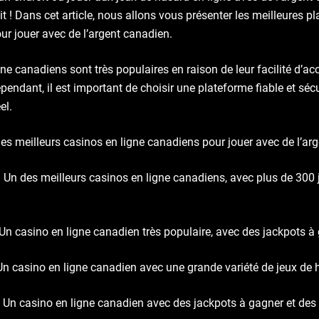
t ! Dans cet article, nous allons vous présenter les meilleures p
ur jouer avec de l’argent canadien.
ne canadiens sont très populaires en raison de leur facilité d’acc
ependant, il est important de choisir une plateforme fiable et séc
el.
es meilleurs casinos en ligne canadiens pour jouer avec de l’arg
Un des meilleurs casinos en ligne canadiens, avec plus de 300 
 Un casino en ligne canadien très populaire, avec des jackpots à
Un casino en ligne canadien avec une grande variété de jeux de 
 Un casino en ligne canadien avec des jackpots à gagner et des 