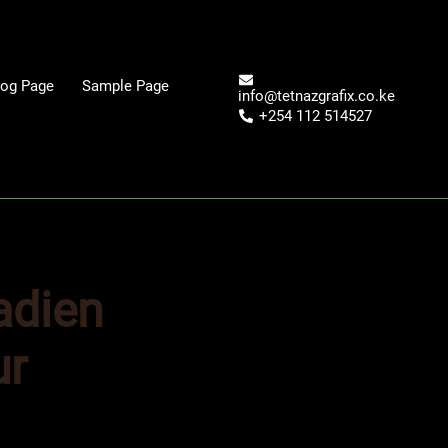
log Page
Sample Page
info@tetnazgrafix.co.ke
+254 112 514527
adien
ur