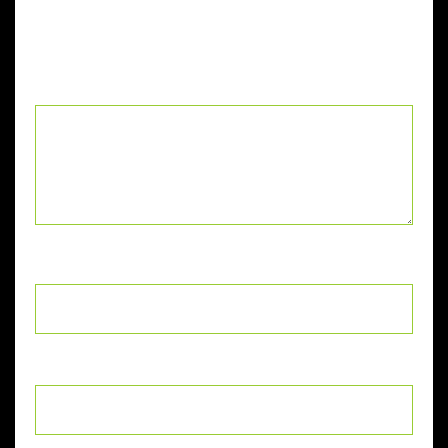
fields are marked
*
Comment
*
Name
*
Email
*