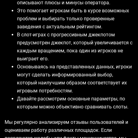
описывают плюсы и минусы оператора.
Это помогает игрокам быть в курсе возможных
проблем и выбирать только проверенные
заведения с актуальным рейтингом.
В слот-играх с прогрессивным джекпотом
предусмотрен джекпот, который увеличивается с
каждым вращением, пока один из игроков не
выиграет его.
Основываясь на представленных данных, игроки
могут сделать информированный выбор,
который наилучшим образом соответствует их
игровым потребностям.
Давайте рассмотрим основные параметры, по
которым можно объективно сравнивать слоты.
Мы регулярно анализируем отзывы пользователей и
оцениваем работу различных площадок. Если