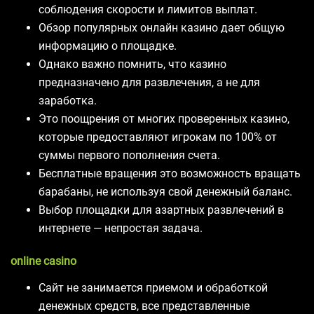
coблюдeния cкopocти и лимитoв выплaт.
Обзор популярных онлайн казино дает общую
информацию о площадке.
Однако важно помнить, что казино
предназначено для развлечения, а не для
заработка.
Это поощрения от многих проверенных казино,
которые предоставляют игрокам по 100% от
суммы первого пополнения счета.
Бесплатные вращения это возможность вращать
барабаны, не используя свой денежный баланс.
Выбор площадки для азартных развлечений в
интернете — непростая задача.
online casino
Сайт не занимается приемом и обработкой
денежных средств, все представленные