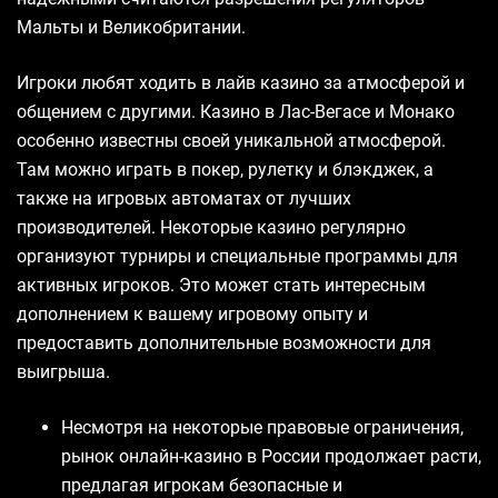
Мальты и Великобритании.
Игроки любят ходить в лайв казино за атмосферой и
общением с другими. Казино в Лас-Вегасе и Монако
особенно известны своей уникальной атмосферой.
Там можно играть в покер, рулетку и блэкджек, а
также на игровых автоматах от лучших
производителей. Некоторые казино регулярно
организуют турниры и специальные программы для
активных игроков. Это может стать интересным
дополнением к вашему игровому опыту и
предоставить дополнительные возможности для
выигрыша.
Несмотря на некоторые правовые ограничения,
рынок онлайн-казино в России продолжает расти,
предлагая игрокам безопасные и