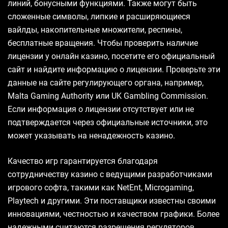
линий, бонусными функциями. Также могут быть
сложенные символы, липкие и расширяющиеся
вайлды, накопительные множители, респины,
бесплатные вращения. Чтобы проверить наличие
лицензии у онлайн казино, посетите его официальный
сайт и найдите информацию о лицензии. Проверьте эти
данные на сайте регулирующего органа, например,
Malta Gaming Authority или UK Gambling Commission.
Если информация о лицензии отсутствует или не
подтверждается через официальные источники, это
может указывать на ненадежность казино.
Качество игр гарантируется благодаря
сотрудничеству казино с ведущими разработчиками
игрового софта, такими как NetEnt, Microgaming,
Playtech и другими. Эти поставщики известны своими
инновациями, честностью и качеством графики. Более
надежными считаются разрешения регуляторов