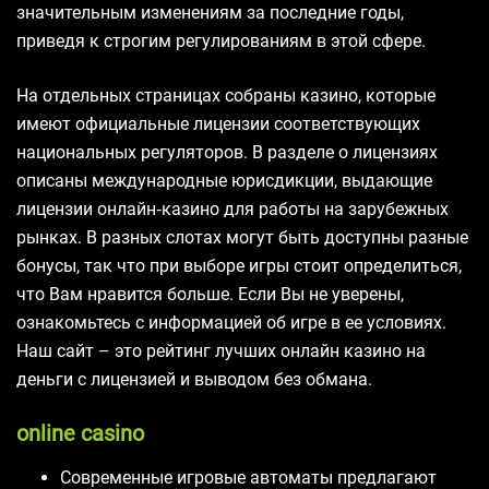
значительным изменениям за последние годы,
приведя к строгим регулированиям в этой сфере.
На отдельных страницах собраны казино, которые
имеют официальные лицензии соответствующих
национальных регуляторов. В разделе о лицензиях
описаны международные юрисдикции, выдающие
лицензии онлайн‑казино для работы на зарубежных
рынках. В разных слотах могут быть доступны разные
бонусы, так что при выборе игры стоит определиться,
что Вам нравится больше. Если Вы не уверены,
ознакомьтесь с информацией об игре в ее условиях.
Наш сайт – это рейтинг лучших онлайн казино на
деньги с лицензией и выводом без обмана.
online casino
Современные игровые автоматы предлагают