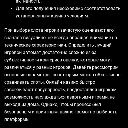
активность.
Для его получения необходимо соответствовать
установленным казино условиям.
При выборе слота игроки зачастую оценивают его
сначала визуально, не всегда обращая внимание на
технические характеристики. Определить лучший
игровой автомат достаточно сложно из-за
субъективности критериев оценки, которые могут
различаться у разных игроков. Давайте рассмотрим
основные параметры, по которым можно объективно
сравнивать слоты. Онлайн казино быстро
завоевывают популярность, предоставляя игрокам
возможность наслаждаться азартными играми, не
выходя из дома. Однако, чтобы процесс был
безопасным и приятным, важно грамотно выбирать
платформы.