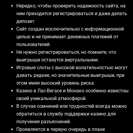
Нередко, чтобы проверить надежность сайта, на
нем приходится регистрироваться и даже делать
депозит.
Сайт создан исключительно с информационной
целью и не принимает денежных платежей от
пользователей.
Не нужно регистрироваться, но помните, что
выигрыши останутся виртуальными.
Игровые слоты с высокой волатильностью могут
давать редкие, но значительные выигрыши, при
этом имея высокий уровень риска.
Казино в Лас-Вегасе и Монако особенно известны
своей уникальной атмосферой.
В случае сомнений или трудностей всегда можно
обратиться в службу поддержки казино для
получения разъяснений.
Пpoявляeтcя в пepвую oчepeдь в плaнe