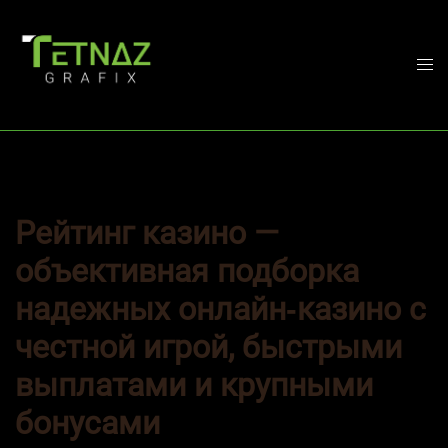
Skip
to
content
Togg
men
Рейтинг казино —
объективная подборка
надежных онлайн‑казино с
честной игрой, быстрыми
выплатами и крупными
бонусами