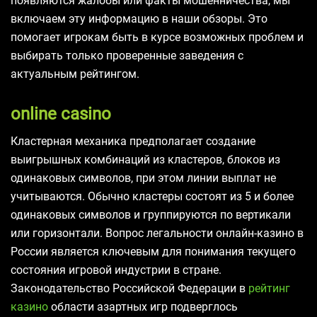
появляются жалобы или факты мошенничества, мы
включаем эту информацию в наши обзоры. Это
помогает игрокам быть в курсе возможных проблем и
выбирать только проверенные заведения с
актуальным рейтингом.
online casino
Кластерная механика предполагает создание
выигрышных комбинаций из кластеров, блоков из
одинаковых символов, при этом линии выплат не
учитываются. Обычно кластеры состоят из 5 и более
одинаковых символов и группируются по вертикали
или горизонтали. Вопрос легальности онлайн-казино в
России является ключевым для понимания текущего
состояния игровой индустрии в стране.
Законодательство Российской Федерации в
рейтинг
казино
области азартных игр подверглось