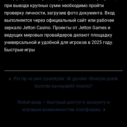
при выводе крупных сумм необходимо пройти
проверку личности, загрузив фото документа. Вход
выполняется через официальный сайт или рабочее
зеркало Jetton Casino. Проекты от Jetton Games и
ведущих мировых провайдеров делают площадку
универсальной и удобной для игроков в 2025 году.
Быстрые игры
Post
Pin Up ve yeni ziyaretçiler: ilk günden itibariyle pratik
navigation
biçimde kavrayabilir misiniz?
Riobet вход — быстрый доступ к аккаунту и
игровым возможностям платформы