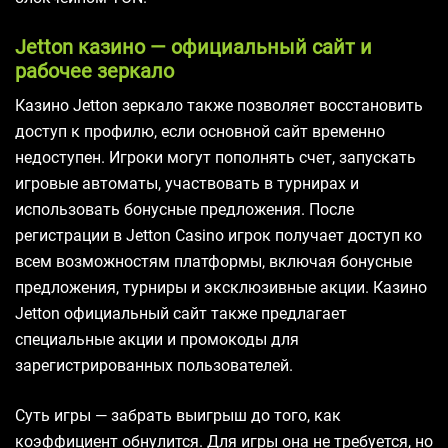
Jetton казино — официальный сайт и
рабочее зеркало
Казино Jetton зеркало также позволяет восстановить
доступ к профилю, если основной сайт временно
недоступен. Игроки могут пополнять счет, запускать
игровые автоматы, участвовать в турнирах и
использовать бонусные предложения. После
регистрации в Jetton Casino игрок получает доступ ко
всем возможностям платформы, включая бонусные
предложения, турниры и эксклюзивные акции. Казино
Jetton официальный сайт также предлагает
специальные акции и промокоды для
зарегистрированных пользователей.
Суть игры — забрать выигрыш до того, как
коэффициент обнулится. Для игры она не требуется, но