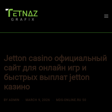
Skip
to
content
Togg
men
Jetton casino официальный
сайт для онлайн игр и
быстрых выплат jetton
казино
BY
ADMIN
MARCH 9, 2026
MDS-ONLINE.RU 50