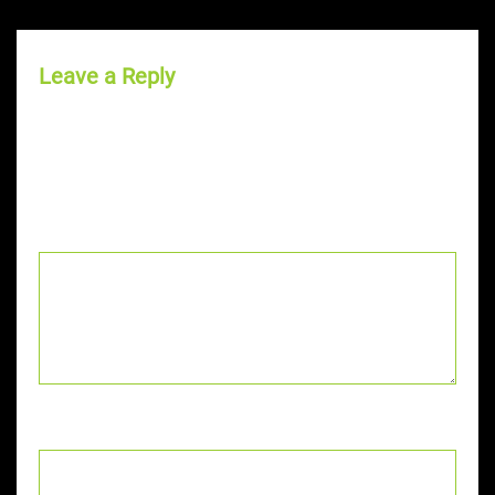
Leave a Reply
Your email address will not be published.
Required
fields are marked
*
Comment
*
Name
*