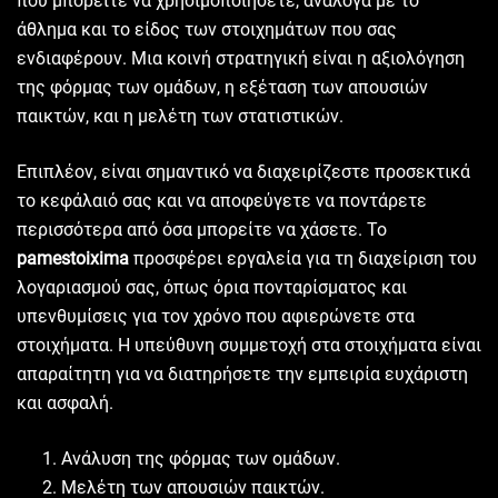
που μπορείτε να χρησιμοποιήσετε, ανάλογα με το
άθλημα και το είδος των στοιχημάτων που σας
ενδιαφέρουν. Μια κοινή στρατηγική είναι η αξιολόγηση
της φόρμας των ομάδων, η εξέταση των απουσιών
παικτών, και η μελέτη των στατιστικών.
Επιπλέον, είναι σημαντικό να διαχειρίζεστε προσεκτικά
το κεφάλαιό σας και να αποφεύγετε να ποντάρετε
περισσότερα από όσα μπορείτε να χάσετε. Το
pamestoixima
προσφέρει εργαλεία για τη διαχείριση του
λογαριασμού σας, όπως όρια πονταρίσματος και
υπενθυμίσεις για τον χρόνο που αφιερώνετε στα
στοιχήματα. Η υπεύθυνη συμμετοχή στα στοιχήματα είναι
απαραίτητη για να διατηρήσετε την εμπειρία ευχάριστη
και ασφαλή.
Ανάλυση της φόρμας των ομάδων.
Μελέτη των απουσιών παικτών.