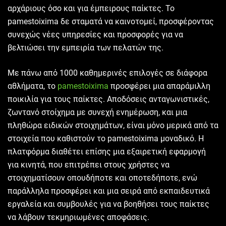
αρχάριους όσο και για έμπειρους παίκτες. Το
pamestoixima δε σταματά να καινοτομεί, προσφέροντας
συνεχώς νέες υπηρεσίες και προσφορές για να
βελτιώσει την εμπειρία των πελατών της.
Με πάνω από 1000 καθημερινές επιλογές σε διάφορα
αθλήματα, το
pamestoixima
προσφέρει μια απαράμιλλη
ποικιλία για τους παίκτες. Αποδόσεις ανταγωνιστικές,
ζωντανό στοίχημα με συνεχή ενημέρωση, και μια
πληθώρα ειδικών στοιχημάτων, είναι μόνο μερικά από τα
στοιχεία που καθιστούν το pamestoixima μοναδικό. Η
πλατφόρμα διαθέτει επίσης μια εξαιρετική εφαρμογή
για κινητά, που επιτρέπει στους χρήστες να
στοιχηματίσουν οπουδήποτε και οποτεδήποτε, ενώ
παράλληλα προσφέρει και μια σειρά από εκπαιδευτικά
εργαλεία και συμβουλές για να βοηθήσει τους παίκτες
να λάβουν τεκμηριωμένες αποφάσεις.