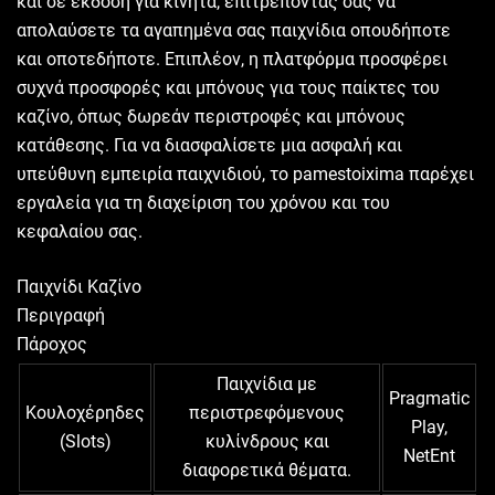
και σε έκδοση για κινητά, επιτρέποντάς σας να
απολαύσετε τα αγαπημένα σας παιχνίδια οπουδήποτε
και οποτεδήποτε. Επιπλέον, η πλατφόρμα προσφέρει
συχνά προσφορές και μπόνους για τους παίκτες του
καζίνο, όπως δωρεάν περιστροφές και μπόνους
κατάθεσης. Για να διασφαλίσετε μια ασφαλή και
υπεύθυνη εμπειρία παιχνιδιού, το pamestoixima παρέχει
εργαλεία για τη διαχείριση του χρόνου και του
κεφαλαίου σας.
Παιχνίδι Καζίνο
Περιγραφή
Πάροχος
Παιχνίδια με
Pragmatic
Κουλοχέρηδες
περιστρεφόμενους
Play,
(Slots)
κυλίνδρους και
NetEnt
διαφορετικά θέματα.