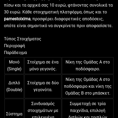
πίσω και τα αρχικά σας 10 ευρώ, φτάνοντας συνολικά τα
30 ευρώ. Κάθε στοιχηματική πλατφόρμα, όπως και το
pamestoixima
, προσφέρει διαφορετικές αποδόσεις,
οπότε είναι σημαντικό να συγκρίνετε πριν αποφασίσετε.
Τύπος Στοιχήματος
Περιγραφή
Παράδειγμα
Μονό
Στοίχημα σε ένα
Νίκη της Ομάδας Α στο
(Single)
μόνο γεγονός.
ποδόσφαιρο.
Νίκη της Ομάδας Α στο
Διπλό
Στοίχημα σε δύο
ποδόσφαιρο και νίκη της
(Double)
γεγονότα.
Ομάδας Β στο μπάσκετ.
Συνδυασμός
Συμμετοχή σε τρία
στοιχημάτων με
παιχνίδια, επιλογή
Σύστημα
επιλεγμένα
διπλών και τριπλών