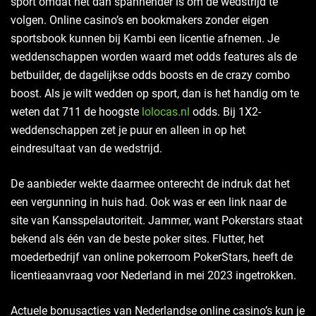
sport omdat het dan spannender is om de wedstrijd te
volgen. Online casino’s en bookmakers zonder eigen
sportsbook kunnen bij Kambi een licentie afnemen. Je
weddenschappen worden waard met odds features als de
betbuilder, de dagelijkse odds boosts en de crazy combo
boost. Als je wilt wedden op sport, dan is het handig om te
weten dat 711 de hoogste
lolocas.nl
odds. Bij 1X2-
weddenschappen zet je puur en alleen in op het
eindresultaat van de wedstrijd.
De aanbieder wekte daarmee onterecht de indruk dat het
een vergunning in huis had. Ook was er een link naar de
site van Kansspelautoriteit. Jammer, want Pokerstars staat
bekend als één van de beste poker sites. Flutter, het
moederbedrijf van online pokerroom PokerStars, heeft de
licentieaanvraag voor Nederland in mei 2023 ingetrokken.
Actuele bonusacties van Nederlandse online casino’s kun je