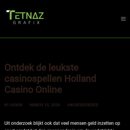
Skip
to
content
Togg
men
Ontdek de leukste
casinospellen Holland
Casino Online
BY
ADMIN
MARCH 10, 2026
UNCATEGORIZED
Uit onderzoek blijkt ook dat veel mensen geld inzetten op