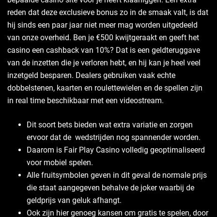
reden dat deze exclusieve bonus zo in de smaak valt, is dat
hij sinds een paar jaar niet meer mag worden uitgedeeld
van onze overheid. Ben je €500 kwijtgeraakt en geeft het
casino een cashback van 10%? Dat is een geldteruggave
van de inzetten die je verloren hebt, en hij kan je heel veel
inzetgeld besparen. Dealers gebruiken vaak echte
dobbelstenen, kaarten en roulettewielen en de spellen zijn
in real time beschikbaar met een videostream.
Dit soort bets bieden wat extra variatie en zorgen
ervoor dat de wedstrijden nog spannender worden.
Daarom is Fair Play Casino volledig geoptimaliseerd
voor mobiel spelen.
Alle fruitsymbolen geven in dit geval de normale prijs
die staat aangegeven behalve de joker waarbij de
geldprijs van geluk afhangt.
Ook zijn hier genoeg kansen om gratis te spelen, door