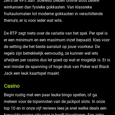
zelfs de 99% aan. Sowieso bieden online slots betere
winkansen dan fysieke gokkasten. Van klassieke
fruitautomaten tot moderne gokkasten in verschillende
thema’s; er is voor ieder wat wils.
De RTP zegt niets over de variatie van het spel. Per spel is
er een minimum en een maximum inzet bepaald. Kies voor
de setting die het beste aansluit op jouw voorkeur. De
regels zijn betrekkelijk eenvoudig, ze kunnen wel iets
afwijken per casino dus let goed op wat er mogelijk is. Er is
wat minder de spanning of hoge druk van Poker wat Black
Jack een leuk kaartspel maakt.
Casino
Begin rustig met een paar leuke bingo spellen, of ga
meteen voor de topwinsten van de jackpot slots. In onze
top 10 en in onze vijf reviews lees je snel welke deals een
bepaalde casino site voor je heeft klaarliggen. Een extra