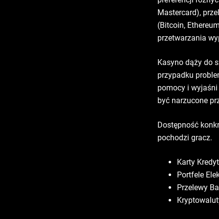
Mastercard), przel
(Bitcoin, Ethereum
przetwarzania wyp
Kasyno dąży do s
przypadku problem
pomocy i wyjaśni 
być narzucone pr
Dostępność konkre
pochodzi gracz.
Karty Kredy
Portfele Elek
Przelewy B
Kryptowalut