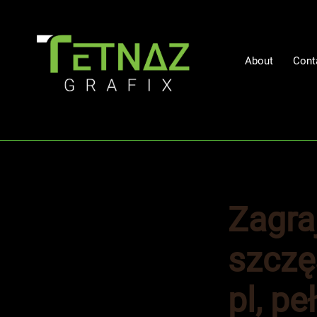
Skip
to
content
About
Cont
Zagra
szczę
pl, pe