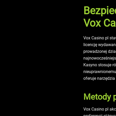
Bezpie
Vox Ca
Vox Casino pl st
licencję wydawan
prowadzonej dział
najnowocześniejs
Kasyno stosuje r
nieuprawnionemu 
oferuje narzędzi
Metody p
Vox Casino pl akc
preferencji różny