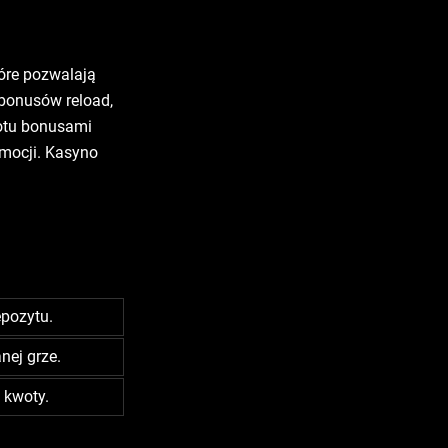
tóre pozwalają
bonusów reload,
rotu bonusami
omocji. Kasyno
pozytu.
ej grze.
 kwoty.