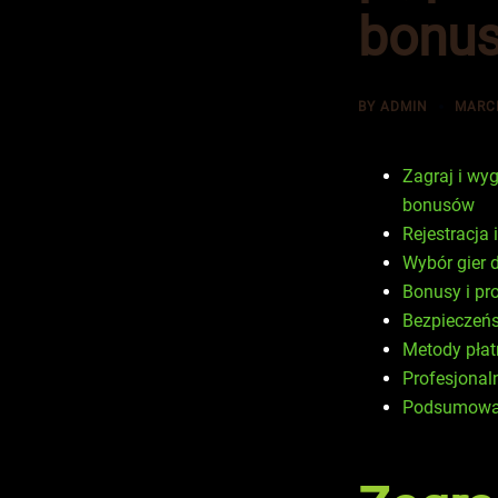
bonu
BY
ADMIN
MARCH
Zagraj i wy
bonusów
Rejestracja 
Wybór gier 
Bonusy i pr
Bezpieczeńs
Metody płat
Profesjonal
Podsumowan