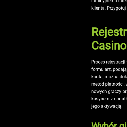
intuicyjnemu inte
klienta. Przygotu
Rejestr
Casino
Proces rejestracji
formularz, podaj
konta, można dok
metod płatności, 
nowych graczy pr
kasynem z dodatk
jego aktywacją.
Wybór gi