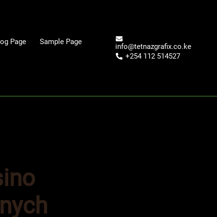
log Page
Sample Page
info@tetnazgrafix.co.ke
+254 112 514527
sino
jnych