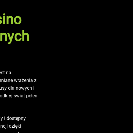
sino
jnych
est na
mniane wrażenia z
nusy dla nowych i
odkryj świat pełen
y i dostępny
ncji dzięki