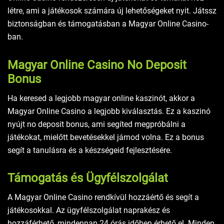
létre, ami a játékosok számára új lehetőségeket nyit. Játssz
biztonságban és támogatásban a Magyar Online Casino-
ban.
Magyar Online Casino No Deposit
Bonus
Ha keresed a legjobb magyar online kaszinót, akkor a
Magyar Online Casino a legjobb kiválasztás. Ez a kaszinó
nyújt no deposit bonus, ami segíted megpróbálni a
játékokat, mielőtt bevetésekkel járnod volna. Ez a bonus
segít a tanulásra és a készségeid fejlesztésére.
Támogatás és Ügyfélszolgálat
A Magyar Online Casino rendkívül hozzáértő és segít a
játékosokkal. Az ügyfélszolgálat naprakész és
hozzáférhető, mindennap 24 órás időben érhető el. Minden