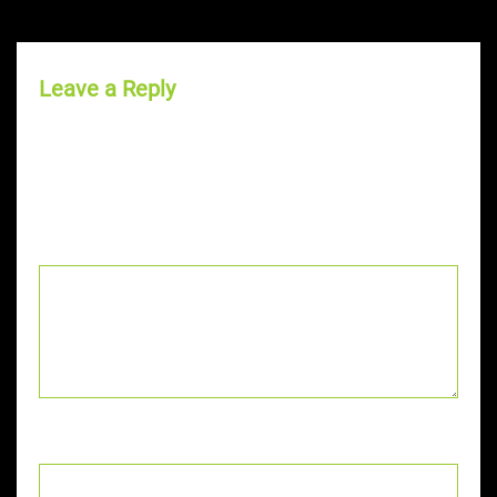
Leave a Reply
Your email address will not be published.
Required
fields are marked
*
Comment
*
Name
*