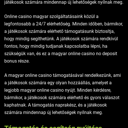
játékosok számára mindennap új lehetőségek nyílnak meg.
Online casino magyar szolgáltatásaink közül a
legfontosabb a 24/7 elérhetőség. Minden időben, bármikor,
a játékosok számára elérhető támogatásunk biztosítja,
hogy mindig segíthetünk. A játékosok számára rendkívül
fontos, hogy mindig tudjanak kapcsolatba lépni, ha
szükségük van, és ez a magyar online casino no deposit
bonus része.
A magyar online casino támogatásával rendelkezünk, ami
a játékosok számára egy olyan hozzáállás, amelyet a
legjobb magyar online casino nyújt. Minden kérdésre,
bármikor, a játékosok számára elérhető és gyors válaszot
kaphatnak. A támogatás naprakész, és a játékosok
számára mindennap új lehetőségek nyílnak meg.