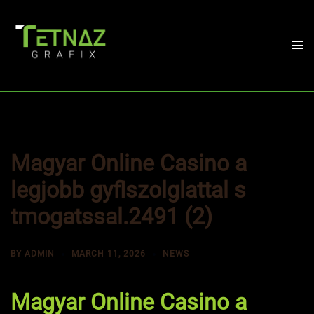
Skip
to
content
Togg
men
Magyar Online Casino a
legjobb gyflszolglattal s
tmogatssal.2491 (2)
BY
ADMIN
MARCH 11, 2026
NEWS
Magyar Online Casino a