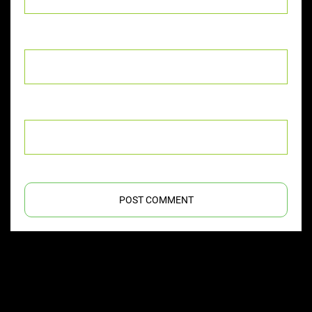
Email
*
Website